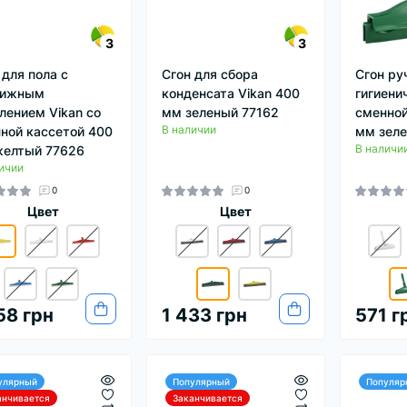
3
3
 для пола с
Сгон для сбора
Сгон ру
вижным
конденсата Vikan 400
гигиени
лением Vikan со
мм зеленый 77162
сменной
В наличии
ной кассетой 400
мм зеле
В наличи
елтый 77626
ичии
0
0
Цвет
Цвет
58 грн
1 433 грн
571 г
улярный
Популярный
Популяр
анчивается
Заканчивается