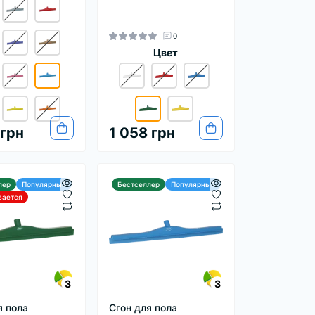
0
Цвет
 грн
1 058 грн
лер
Популярный
Бестселлер
Популярный
вается
3
3
я пола
Сгон для пола