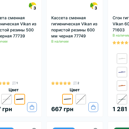
3
3
ета сменная
Кассета сменная
Сгон ги
еническая Vikan из
гигиеническая Vikan из
Vikan 6
стой резины 500
пористой резины 600
71603
В наличи
ерная 77739
мм черная 77749
ичии
В наличии
1
2
Цвет
Цвет
 грн
667 грн
1 281