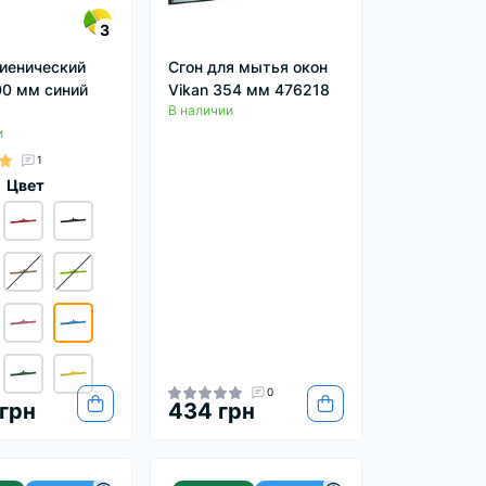
3
гиенический
Сгон для мытья окон
00 мм синий
Vikan 354 мм 476218
В наличии
и
1
Цвет
0
 грн
434 грн