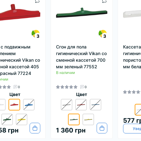
3
3
 с подвижным
Сгон для пола
Кассета
лением
гигиенический Vikan со
гигиени
енический Vikan со
сменной кассетой 700
пористо
ной кассетой 405
мм зеленый 77552
мм бела
В наличии
расный 77224
ичии
0
0
Цвет
Цвет
577 г
Уве
58 грн
1 360 грн