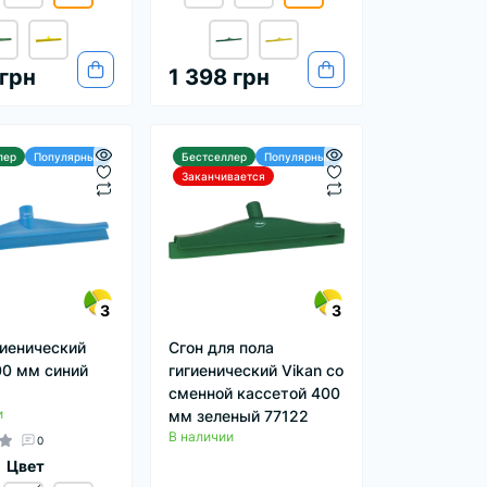
 грн
1 398 грн
лер
Популярный
Бестселлер
Популярный
Заканчивается
3
3
гиенический
Сгон для пола
00 мм синий
гигиенический Vikan со
сменной кассетой 400
и
мм зеленый 77122
В наличии
0
Цвет