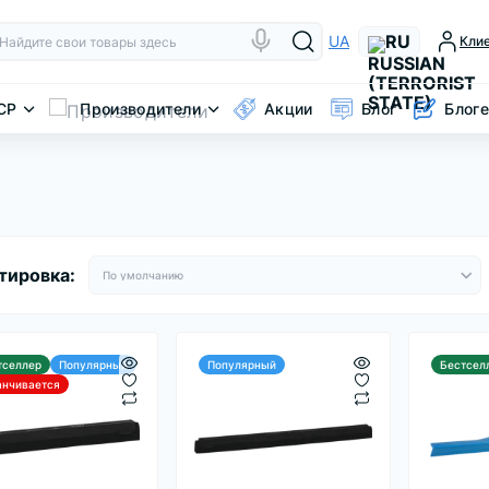
RU
UA
Кли
CP
Производители
Акции
Блог
Блог
тировка:
тселлер
Популярный
Популярный
Бестсел
анчивается