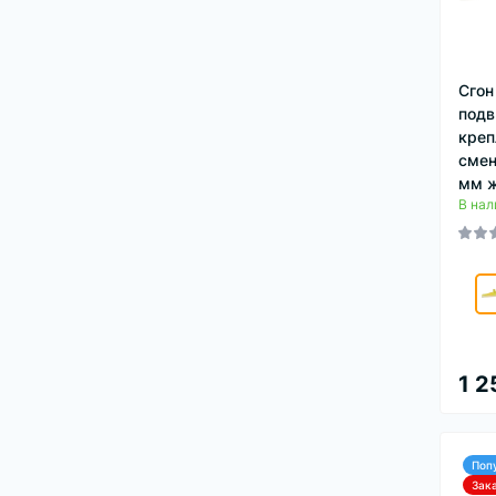
Сгон
под
креп
смен
мм ж
В нал
1 2
Поп
Зак