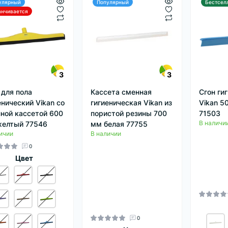
улярный
Популярный
Бестсел
анчивается
3
3
 для пола
Кассета сменная
Сгон ги
енический Vikan со
гигиеническая Vikan из
Vikan 5
ной кассетой 600
пористой резины 700
71503
В наличи
елтый 77546
мм белая 77755
ичии
В наличии
0
Цвет
0