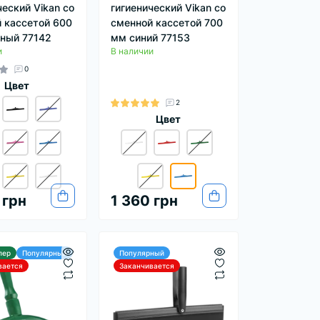
ческий Vikan со
гигиенический Vikan со
 кассетой 600
сменной кассетой 700
ный 77142
мм синий 77153
и
В наличии
0
Цвет
2
Цвет
 грн
1 360 грн
лер
Популярный
Популярный
вается
Заканчивается