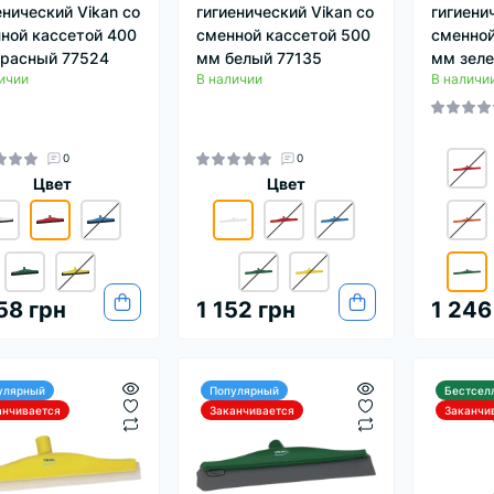
енический Vikan со
гигиенический Vikan со
гигиени
ной кассетой 400
сменной кассетой 500
сменной
расный 77524
мм белый 77135
мм зеле
ичии
В наличии
В наличи
0
0
Цвет
Цвет
58 грн
1 152 грн
1 246
улярный
Популярный
Бестсел
анчивается
Заканчивается
Заканчи