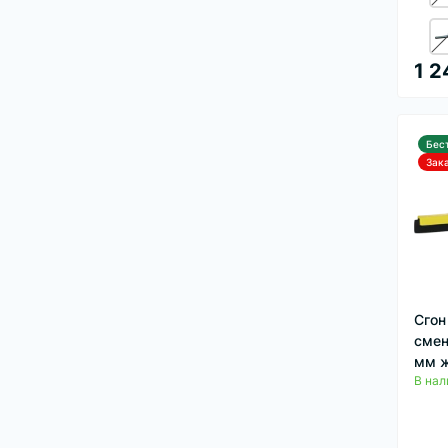
1 2
Бес
Зак
Сгон
смен
мм ж
В нал