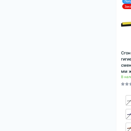
Поп
Зак
Сгон
гиги
смен
мм ж
В нал