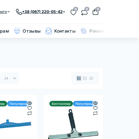
0
0
0
енту
+38 (067) 220-05-42
ерам
Отзывы
Контакты
Ремонт кольчуги
лер
Популярный
Бестселлер
Популярный