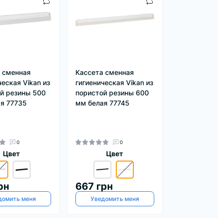
 сменная
Кассета сменная
ческая Vikan из
гигиеническая Vikan из
й резины 500
пористой резины 600
я 77735
мм белая 77745
0
0
Цвет
Цвет
рн
667 грн
домить меня
Уведомить меня