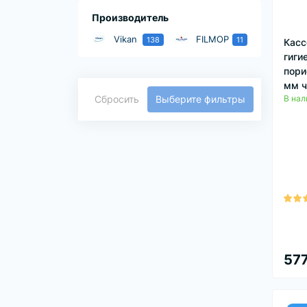
Производитель
Vikan
FILMOP
138
11
Касс
гиги
пори
мм ч
Сбросить
Выберите фильтры
В нал
577