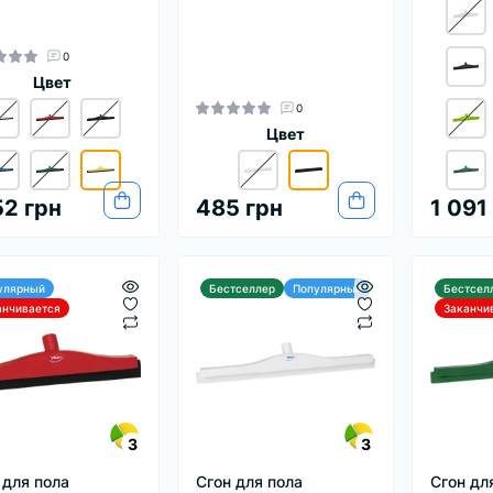
0
Цвет
0
Цвет
52 грн
485 грн
1 091
улярный
Бестселлер
Популярный
Бестсел
анчивается
Заканчи
3
3
 для пола
Сгон для пола
Сгон дл