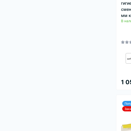
гиги
смен
мм к
В нал
1 0
Поп
Зак