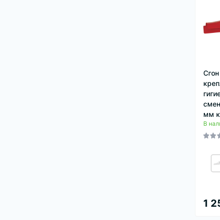
Сгон
креп
гиги
смен
мм к
В нал
1 2