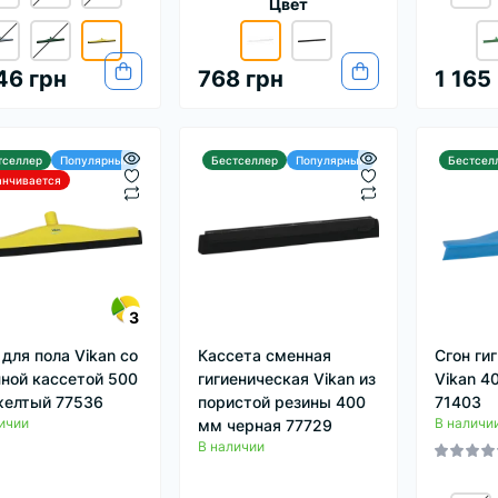
Цвет
46 грн
768 грн
1 165
тселлер
Популярный
Бестселлер
Популярный
Бестсел
анчивается
3
 для пола Vikan со
Кассета сменная
Сгон ги
ной кассетой 500
гигиеническая Vikan из
Vikan 4
елтый 77536
пористой резины 400
71403
ичии
В наличи
мм черная 77729
В наличии