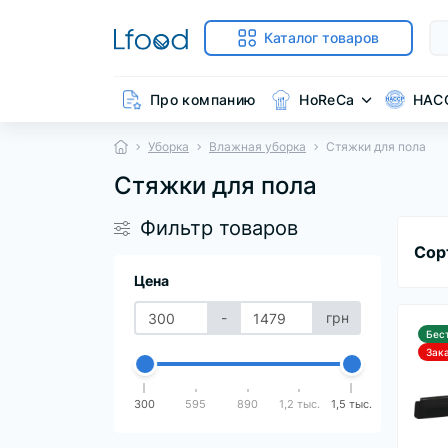
Каталог товаров
Про компанию
HoReCa
HAC
Уборка
Влажная уборка
Стяжки для пола
Стяжки для пола
Фильтр товаров
Сор
Цена
-
грн
Бес
Зак
300
595
890
1,2 тыс.
1,5 тыс.