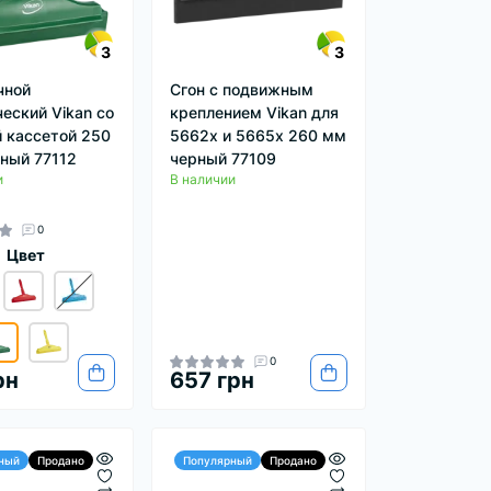
3
3
чной
Сгон с подвижным
ческий Vikan со
креплением Vikan для
 кассетой 250
5662x и 5665x 260 мм
ный 77112
черный 77109
и
В наличии
0
Цвет
0
рн
657 грн
ный
Продано
Популярный
Продано