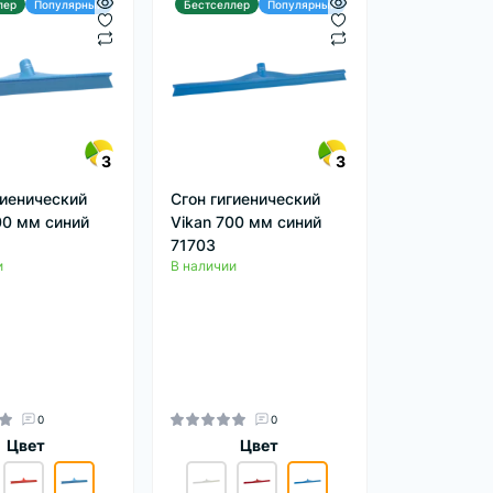
лер
Популярный
Бестселлер
Популярный
3
3
гиенический
Сгон гигиенический
00 мм синий
Vikan 700 мм синий
71703
и
В наличии
0
0
Цвет
Цвет