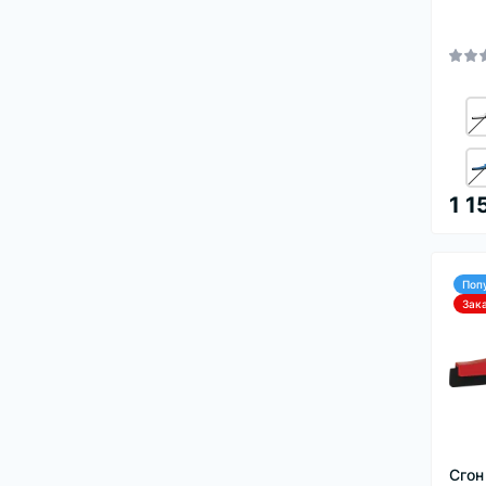
1 1
Поп
Зак
Сгон