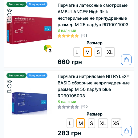
Перчатки латексные смотровые
Бестселлер
Популярный
AMBULANCE® High Risk
нестерильные не припудренные
размер M 25 пар/уп RD10011003
В наличии
1
Размер
3
L
M
S
XL
660 грн
Перчатки нитриловые NITRYLEX®
Бестселлер
Популярный
BASIC обзорные неприпудренные
размер M 50 пар/уп blue
RD30105003
В наличии
0
Размер
L
M
S
XL
ХS
283 грн