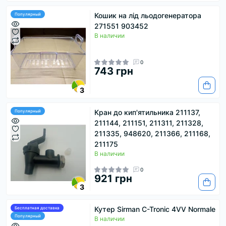
Кошик на лід льодогенератора
Популярный
271551 903452
В наличии
0
743 грн
3
Кран до кип'ятильника 211137,
Популярный
211144, 211151, 211311, 211328,
211335, 948620, 211366, 211168,
211175
В наличии
0
921 грн
3
Кутер Sirman C-Tronic 4VV Normale
Бесплатная доставка
Популярный
В наличии