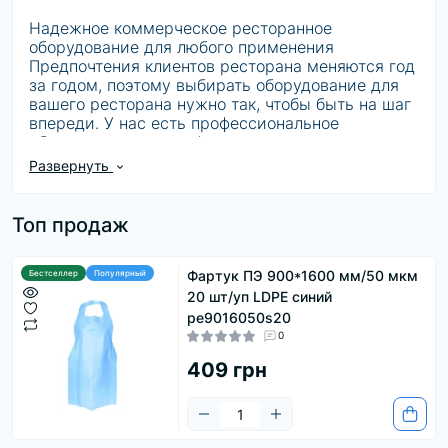
Надежное коммерческое ресторанное
оборудование для любого применения
Предпочтения клиентов ресторана меняются год
за годом, поэтому выбирать оборудование для
вашего ресторана нужно так, чтобы быть на шаг
впереди. У нас есть профессиональное
оборудование для кафе и ресторанов от
качественных производителей из Европы,
Развернуть
проверенные годами! Оборудуйте кухню вашего
заведения лучшим оборудованием на рынке,
пусть вы только начинающий ресторатор и
Топ продаж
хотите открыть свое первое кафе или вы
модернизируете свою сеть ресторанов по
последним требованиям клиента. Ваши
Фартук ПЭ 900*1600 мм/50 мкм
Бестселлер
Популярный
посетители будут с изначально завышенными
20 шт/уп LDPE синий
ожиданиями, потому что они всегда хотят
pe9016050s20
лучшего. Покажите вашим клиентам что вы
0
можете их удивить, сделайте вложение в
409 грн
современное оборудование для кафе и
ресторанов и подайте такие блюда, которые они
могут попробовать только в Париже.
Ваша кухня станет основой вашего ресторана,
убедитесь, что ваши повара готовят на самом