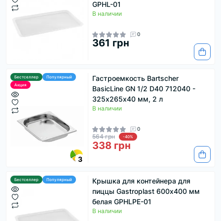
GPHL-01
В наличии
0
361 грн
Гастроемкость Bartscher
Бестселлер
Популярный
Акция
BasicLine GN 1/2 D40 712040 -
325х265х40 мм, 2 л
В наличии
0
564 грн
-40%
338 грн
3
Крышка для контейнера для
Бестселлер
Популярный
пиццы Gastroplast 600х400 мм
белая GPHLPE-01
В наличии