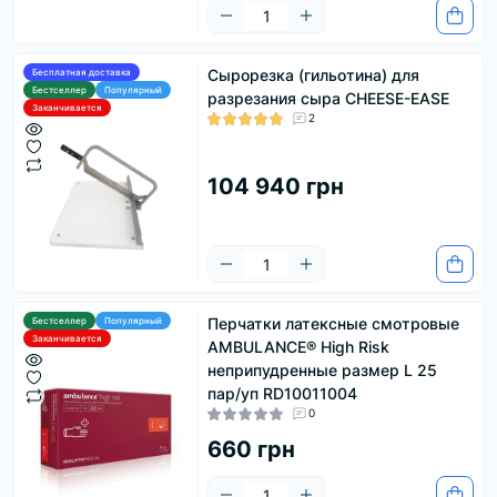
Сырорезка (гильотина) для
Бесплатная доставка
Бестселлер
Популярный
разрезания сыра CHEESE-EASE
Заканчивается
2
104 940 грн
Перчатки латексные смотровые
Бестселлер
Популярный
Заканчивается
AMBULANCE® High Risk
неприпудренные размер L 25
пар/уп RD10011004
0
660 грн