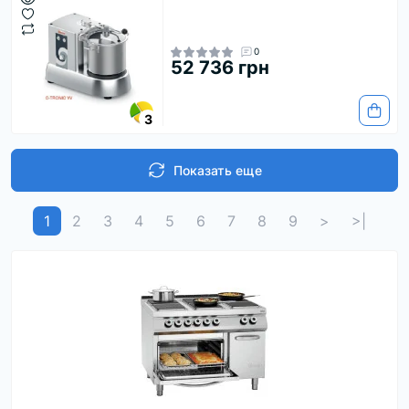
0
52 736 грн
3
Показать еще
1
2
3
4
5
6
7
8
9
>
>|