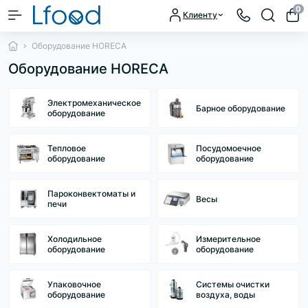
0
Клиенту
Оборудование HORECA
Оборудование HORECA
Электромеханическое
Барное оборудование
оборудование
Тепловое
Посудомоечное
оборудование
оборудование
Пароконвектоматы и
Весы
печи
Холодильное
Измерительное
оборудование
оборудование
Упаковочное
Системы очистки
оборудование
воздуха, воды