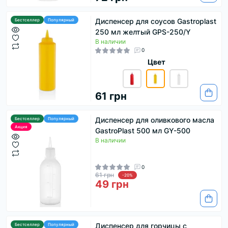
Диспенсер для соусов Gastroplast
Бестселлер
Популярный
250 мл желтый GPS-250/Y
В наличии
0
Цвет
61 грн
Диспенсер для оливкового масла
Бестселлер
Популярный
Акция
GastroPlast 500 мл GY-500
В наличии
0
61 грн
-20%
49 грн
Диспенсер для горчицы с
Бестселлер
Популярный