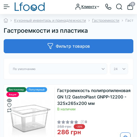
0
Клиенту
Кухонный инвентарь и принадлежности
Гастроемкости
Гастр
Гастроемкости из пластика
Фильтр товаров
Гастроемкость полипропиленовая
Бестселлер
Популярный
Акция
GN 1/2 GastroPlast GNPP-12200 -
325х265х200 мм
В наличии
0
358 грн
-20%
286 грн