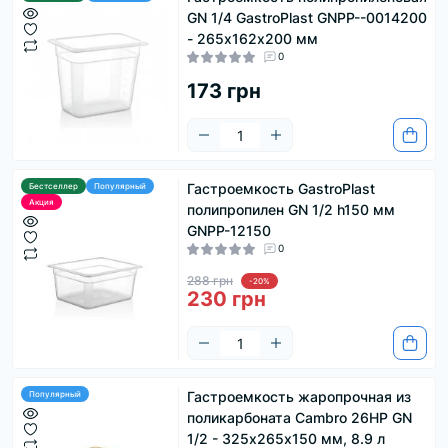
GN 1/4 GastroPlast GNPP--0014200
- 265х162х200 мм
0
173 грн
Гастроемкость GastroРlast
Бестселлер
Популярный
Акция
полипропилен GN 1/2 h150 мм
GNPP-12150
0
288 грн
-20%
230 грн
Гастроемкость жаропрочная из
Популярный
поликарбоната Cambro 26HP GN
1/2 - 325х265х150 мм, 8.9 л