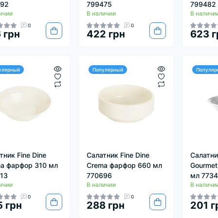
092
799475
799482
ичии
В наличии
В наличи
0
0
 грн
422 грн
623 г
улярный
Популярный
Популяр
тник Fine Dine
Салатник Fine Dine
Салатник
a фарфор 310 мл
Crema фарфор 660 мл
Gourmet
13
770696
мл 773
ичии
В наличии
В наличи
0
0
 грн
288 грн
201 г