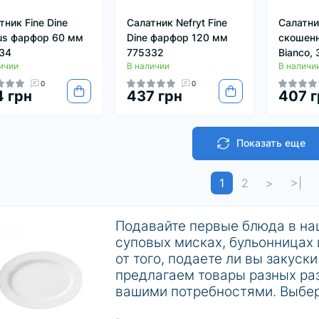
тник Fine Dine
Салатник Nefryt Fine
Салатни
us фарфор 60 мм
Dine фарфор 120 мм
скошен
34
775332
Bianco,
ичии
В наличии
В наличи
0
0
 грн
437 грн
407 г
Показать еще
1
2
>
>|
Подавайте первые блюда в на
суповых мисках, бульонницах 
от того, подаете ли вы закуск
предлагаем товары разных раз
вашими потребностями. Выбер
создать визуально привлекате