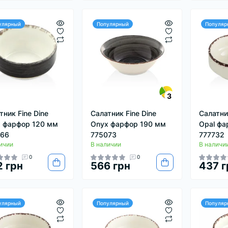
улярный
Популярный
Популяр
3
тник Fine Dine
Салатник Fine Dine
Салатник
 фарфор 120 мм
Onyx фарфор 190 мм
Opal фа
066
775073
777732
ичии
В наличии
В наличи
0
0
 грн
566 грн
437 г
улярный
Популярный
Популяр