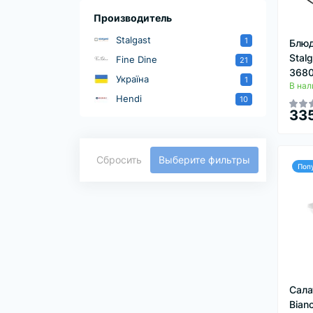
Производитель
Stalgast
1
Блюд
Stal
Fine Dine
21
368
Україна
1
В нал
Hendi
10
335
Сбросить
Выберите фильтры
Поп
Сала
Bian