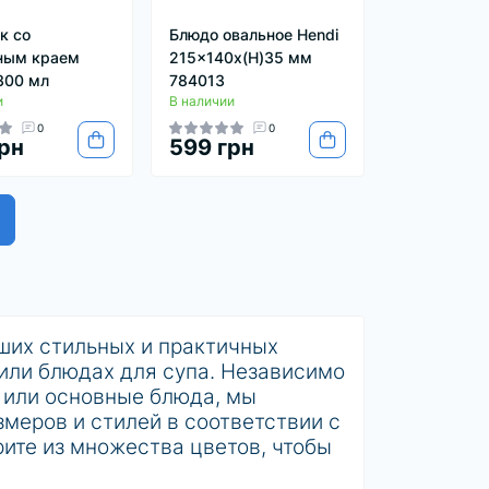
к со
Блюдо овальное Hendi
ным краем
215x140x(H)35 мм
 300 мл
784013
и
В наличии
0
0
рн
599 грн
ших стильных и практичных
или блюдах для супа. Независимо
и или основные блюда, мы
меров и стилей в соответствии с
ите из множества цветов, чтобы
льную сервировку стола или