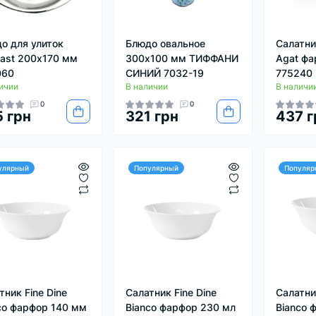
о для улиток
Блюдо овальное
Салатник
gast 200х170 мм
300х100 мм ТИФФАНИ
Agat фа
060
СИНИЙ 7032-19
775240
ичии
В наличии
В наличи
0
0
 грн
321 грн
437 г
улярный
Популярный
Популяр
тник Fine Dine
Салатник Fine Dine
Салатник
co фарфор 140 мм
Bianco фарфор 230 мл
Bianco 