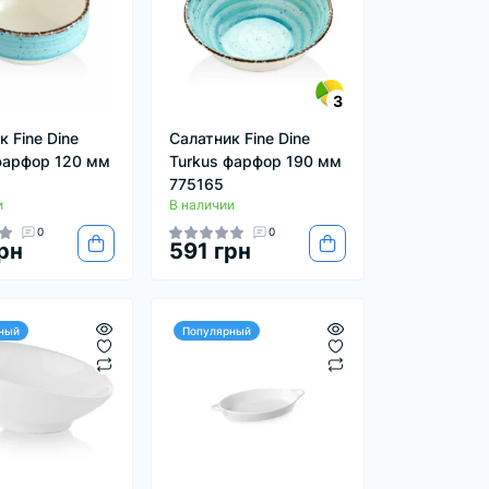
3
 Fine Dine
Салатник Fine Dine
фарфор 120 мм
Turkus фарфор 190 мм
775165
и
В наличии
0
0
рн
591 грн
ный
Популярный