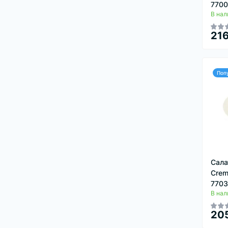
770
В нал
216
Поп
Сала
Crem
7703
В нал
205