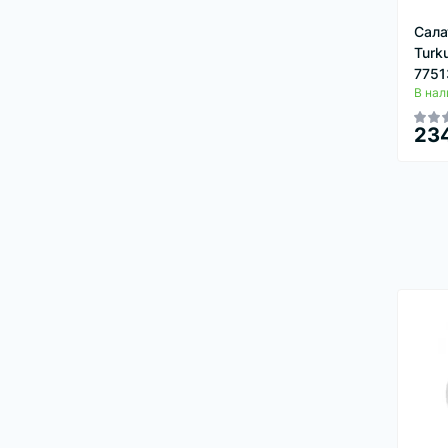
Сала
Turk
7751
В нал
234