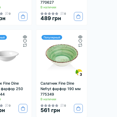
770627
и
В наличии
0
0
рн
489 грн
ный
Популярный
3
 Fine Dine
Салатник Fine Dine
 фарфор 250
Nefryt фарфор 190 мм
444
775349
и
В наличии
0
0
рн
561 грн