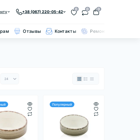
0
0
0
енту
+38 (067) 220-05-42
ерам
Отзывы
Контакты
Ремонт кольчуги
ный
Популярный