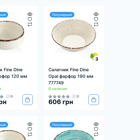
ный
Популярный
3
 Fine Dine
Салатник Fine Dine
рфор 120 мм
Opal фарфор 190 мм
777749
и
В наличии
0
0
рн
606 грн
ный
Популярный