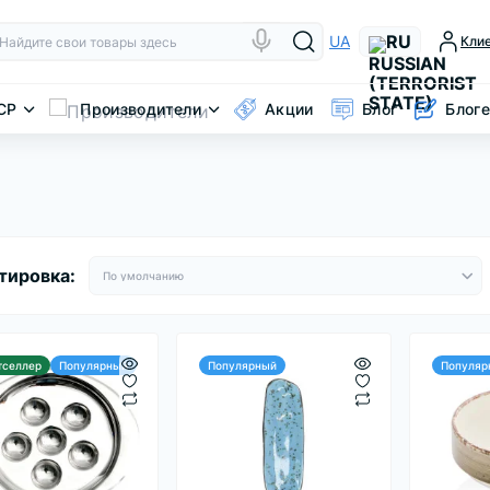
RU
UA
Кли
CP
Производители
Акции
Блог
Блог
тировка:
тселлер
Популярный
Популярный
Популяр