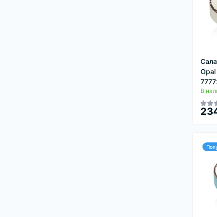
Сала
Opal
7777
В нал
234
Поп