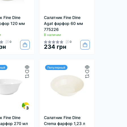
 Fine Dine
Салатник Fine Dine
рфор 120 мм
Agat фарфор 60 мм
775226
и
В наличии
0
0
рн
234 грн
ный
Популярный
3
 Fine Dine
Салатник Fine Dine
фарфор 270 мл
Crema фарфор 1,23 л