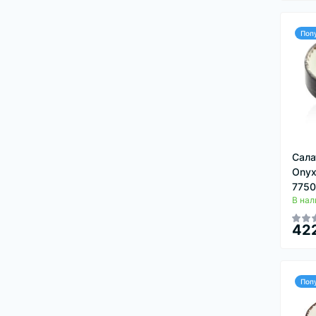
Поп
Сала
Onyx
775
В нал
422
Поп