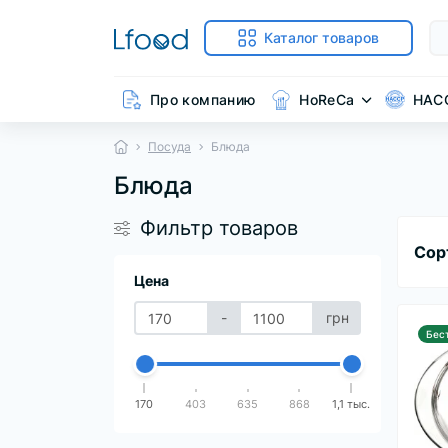
Каталог товаров
Про компанию
HoReCa
HAC
Посуда
Блюда
Блюда
Фильтр товаров
Сор
Цена
-
грн
Бес
170
403
635
868
1,1 тыс.