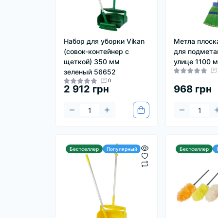
Набор для уборки Vikan
Метла плоска
(совок-контейнер с
для подмета
щеткой) 350 мм
улице 1100 
зеленый 56652
0
2 912 грн
968 грн
Бестселлер
Популярный
Бестселлер