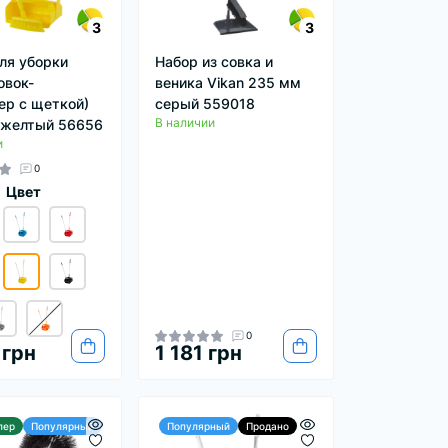
3
3
ля уборки
Набор из совка и
овок-
веника Vikan 235 мм
ер с щеткой)
серый 559018
В наличии
 желтый 56656
и
0
Цвет
0
 грн
1 181 грн
лер
Популярный
Популярный
Продано