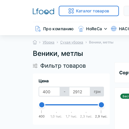
Каталог товаров
Про компанию
HoReCa
HAC
Уборка
Сухая уборка
Веники, метлы
Веники, метлы
Фильтр товаров
Сор
Цена
-
грн
Бес
400
1,0 тыс.
1,7 тыс.
2,3 тыс.
2,9 тыс.