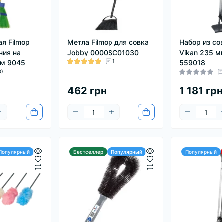
я Filmop
Метла Filmop для совка
Набор из со
ния на
Jobby 0000SC01030
Vikan 235 
1
мм 9045
559018
0
462 грн
1 181 гр
Популярный
Бестселлер
Популярный
Популярный