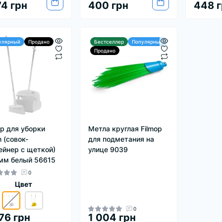
74 грн
400 грн
448 г
улярный
Продано
Бестселлер
Популярный
Продано
р для уборки
Метла круглая Filmop
n (совок-
для подметания на
ейнер с щеткой)
улице 9039
мм белый 56615
0
Цвет
0
76 грн
1 004 грн