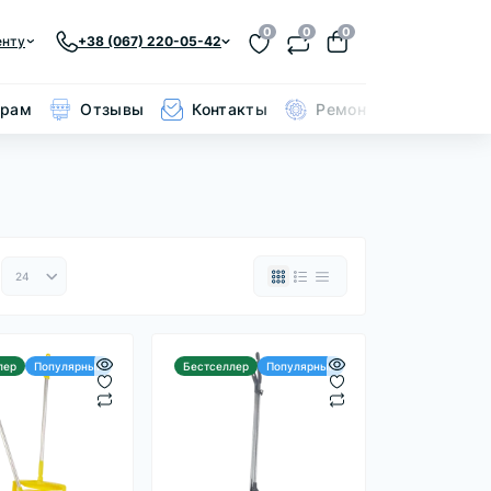
0
0
0
енту
+38 (067) 220-05-42
ерам
Отзывы
Контакты
Ремонт кольчуги
лер
Популярный
Бестселлер
Популярный