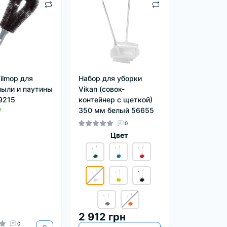
ilmop для
Набор для уборки
пыли и паутины
Vikan (совок-
9215
контейнер с щеткой)
и
350 мм белый 56655
0
Цвет
2 912 грн
0