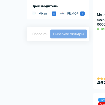
Производитель
Vikan
FILMOP
8
4
Метл
совк
000
В нал
Сбросить
Выберите фильтры
462
Поп
Зак