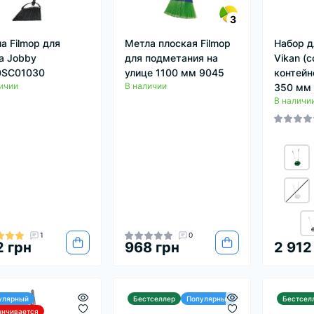
3
а Filmop для
Метла плоская Filmop
Набор д
а Jobby
для подметания на
Vikan (с
0SC01030
улице 1100 мм 9045
контейн
ичии
В наличии
350 мм
В наличи
1
0
 грн
968 грн
2 912
улярный
Бестселлер
Популярный
Бестсел
анчивается