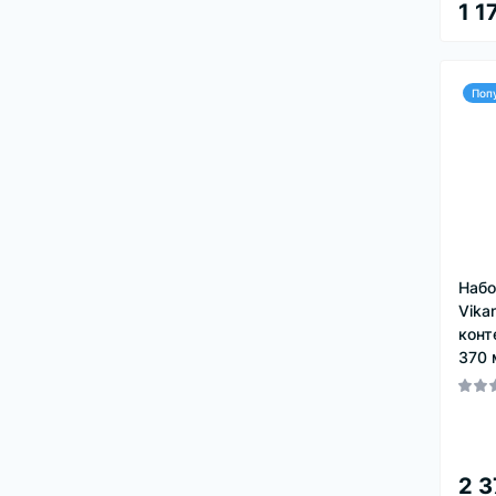
1 1
Поп
Набо
Vika
конт
370 
2 3