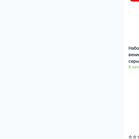
Набо
вени
серы
В нал