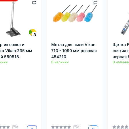
3
р из совка и
Метла для пыли Vikan
Щетка F
ка Vikan 235 мм
710 - 1090 мм розовая
снятия 
й 559518
454210
черная 
ичии
В наличии
В наличи
0
0