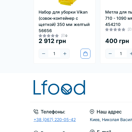
Набор для уборки Vikan
Метла для п
(совок-контейнер с
710 - 1090 м
щеткой) 350 мм желтый
454210
56656
0
2 912 грн
400 грн
Телефоны:
Наш адрес
+38 (067) 220-05-42
Киев, Николая Васил
E-mail