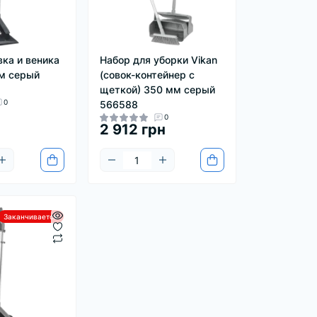
вка и веника
Набор для уборки Vikan
мм серый
(совок-контейнер с
щеткой) 350 мм серый
0
566588
0
н
2 912 грн
Заканчивается