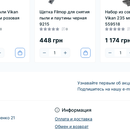
ыли Vikan
Щетка Filmop для снятия
Набор из со
м розовая
пыли и паутины черная
Vikan 235 
9215
559518
0
0
448 грн
1 174 гр
Узнавайте первым об акц
Подпишитесь на нашу e-m
Информация
енко 21
Оплата и доставка
Обмен и возврат