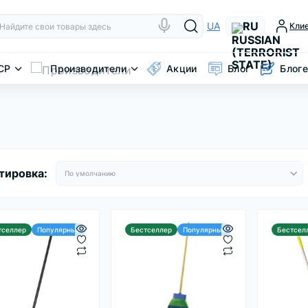
RU
UA
Кли
CP
Производители
Акции
Блог
Блог
тировка:
тселлер
Популярный
Бестселлер
Популярный
Бестсел