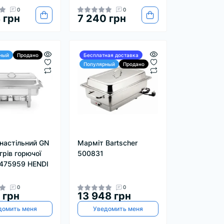
0
0
 грн
7 240 грн
ный
Продано
Бесплатная доставка
Популярный
Продано
настільний GN
Марміт Bartscher
ігрів горючої
500831
475959 HENDI
0
0
 грн
13 948 грн
домить меня
Уведомить меня