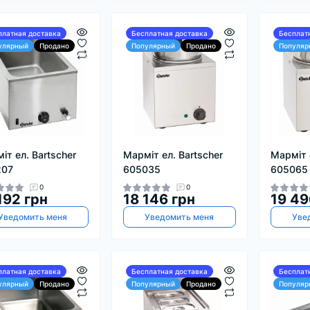
платная доставка
Бесплатная доставка
Бесплат
улярный
Продано
Популярный
Продано
Популяр
іт ел. Bartscher
Марміт ел. Bartscher
Марміт 
207
605035
605065
0
0
192 грн
18 146 грн
19 49
Уведомить меня
Уведомить меня
Уве
платная доставка
Бесплатная доставка
Бесплат
улярный
Продано
Популярный
Продано
Популяр