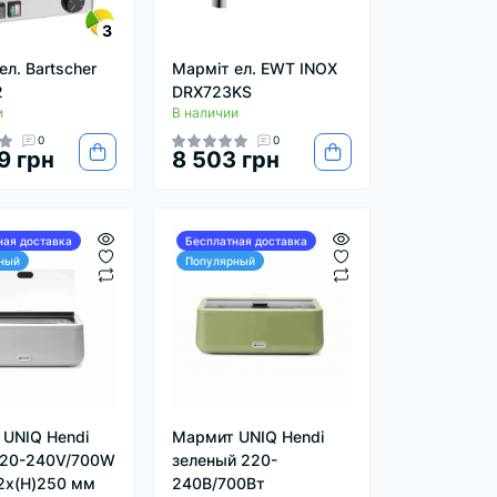
3
ел. Bartscher
Марміт ел. EWT INOX
2
DRX723KS
и
В наличии
0
0
9 грн
8 503 грн
ная доставка
Бесплатная доставка
ный
Популярный
UNIQ Hendi
Мармит UNIQ Hendi
220-240V/700W
зеленый 220-
2x(H)250 мм
240В/700Вт