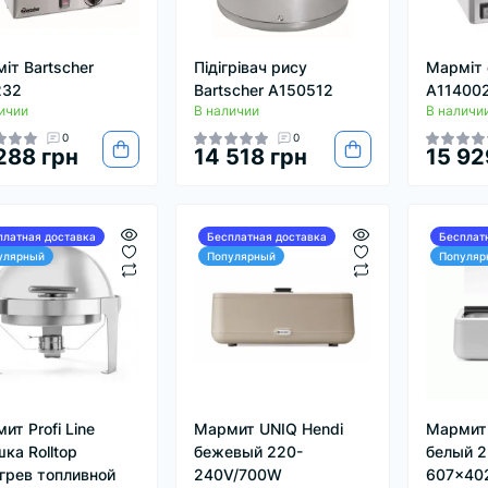
іт Bartscher
Підігрівач рису
Марміт 
232
Bartscher A150512
A11400
ичии
В наличии
В наличи
0
0
288 грн
14 518 грн
15 92
платная доставка
Бесплатная доставка
Бесплат
улярный
Популярный
Популяр
ит Profi Line
Мармит UNIQ Hendi
Мармит 
ка Rolltop
бежевый 220-
белый 
грев топливной
240V/700W
607x40