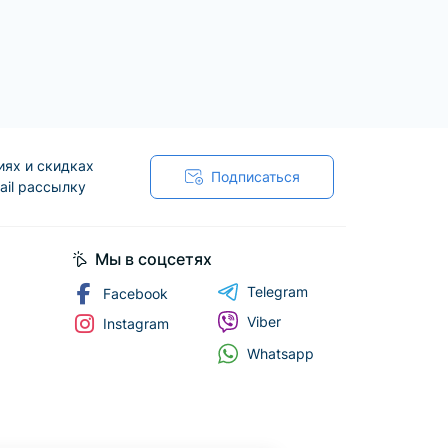
судой и держателями для приправ на
омиться с нашими настольными грилями
ко держать температуру но и быстро
иях и скидках
Подписаться
ail рассылку
Мы в соцсетях
Telegram
Facebook
Viber
Instagram
Whatsapp