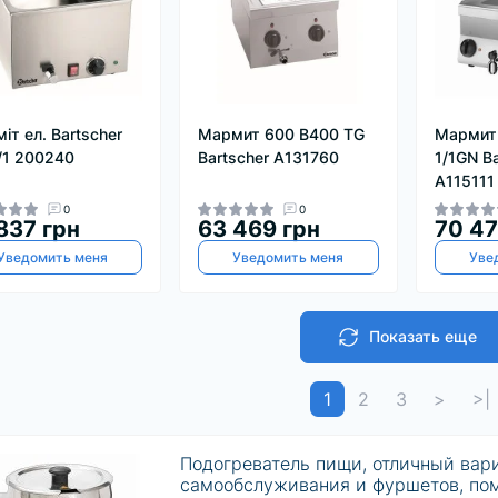
іт ел. Bartscher
Мармит 600 B400 TG
Мармит
/1 200240
Bartscher А131760
1/1GN Ba
А115111
0
0
837 грн
63 469 грн
70 47
Уведомить меня
Уведомить меня
Уве
Показать еще
1
2
3
>
>|
Подогреватель пищи, отличный вари
самообслуживания и фуршетов, п