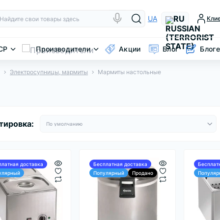
RU
UA
Кли
CP
Производители
Акции
Блог
Блог
Электросупницы, мармиты
Мармиты настольные
тировка:
платная доставка
Бесплатная доставка
Бесплат
улярный
Популярный
Продано
Популяр