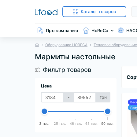
Каталог товаров
Про компанию
HoReCa
HAC
Оборудование HORECA
Тепловое оборудование
Мармиты настольные
Фильтр товаров
Сор
Цена
-
грн
Бес
Поп
3 тыс.
25 тыс.
46 тыс.
68 тыс.
90 тыс.