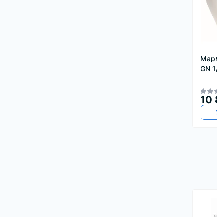
Марм
GN 1
10 