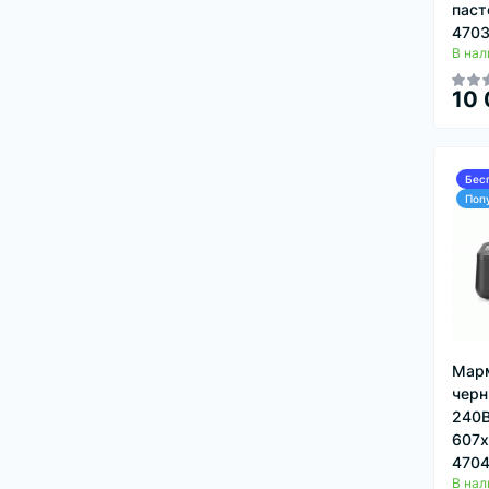
паст
4703
В нал
10 
Бес
Поп
Марм
черн
240В
607x
4704
В нал