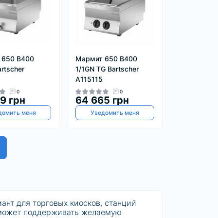
 650 B400
Мармит 650 B400
rtscher
1/1GN TG Bartscher
А115115
0
0
9 грн
64 665 грн
домить меня
Уведомить меня
ант для торговых киосков, станций
оможет поддерживать желаемую