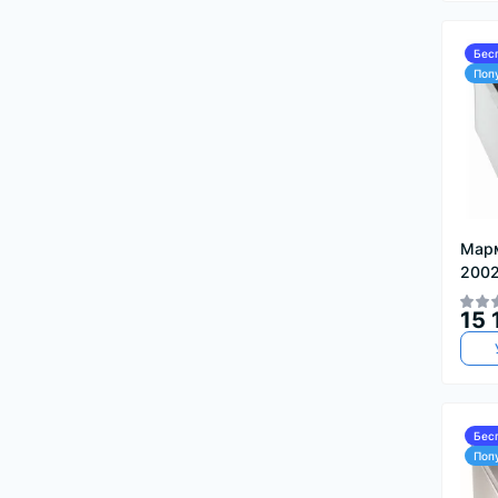
Бес
Поп
Марм
200
15 
Бес
Поп