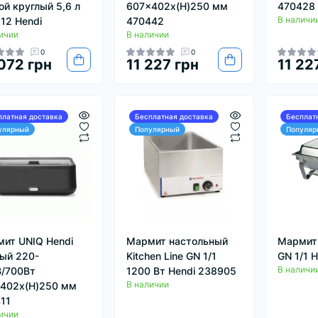
ой круглый 5,6 л
607x402x(H)250 мм
470428
В наличи
12 Hendi
470442
ичии
В наличии
0
0
072 грн
11 227 грн
11 22
платная доставка
Бесплатная доставка
Бесплат
улярный
Популярный
Популяр
ит UNIQ Hendi
Мармит настольный
Мармит
ый 220-
Kitchen Line GN 1/1
GN 1/1 
В наличи
/700Вт
1200 Вт Hendi 238905
В наличии
402x(H)250 мм
11
ичии