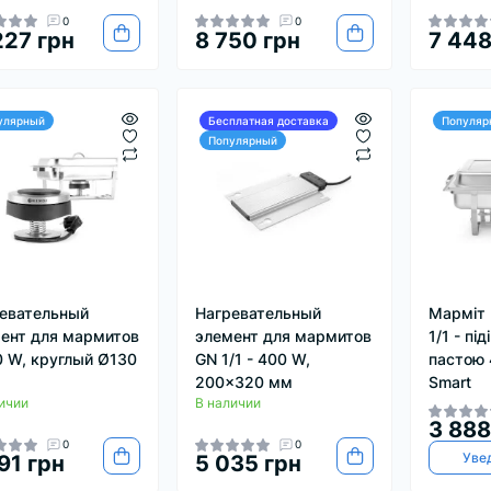
0
0
227 грн
8 750 грн
7 448
улярный
Бесплатная доставка
Популяр
Популярный
евательный
Нагревательный
Марміт 
ент для мармитов
элемент для мармитов
1/1 - під
0 W, круглый Ø130
GN 1/1 - 400 W,
пастою 
200x320 мм
Smart
ичии
В наличии
3 888
0
0
Уве
91 грн
5 035 грн