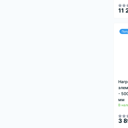
11 
Поп
Нагр
элем
- 50
мм
В нал
3 8