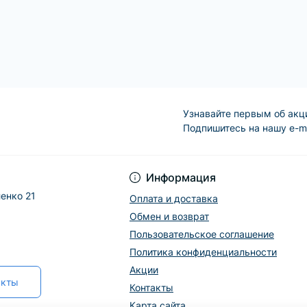
соответствующей сервировочной по
столешнице . И не забудьте ознак
, чтобы иметь возможность не толь
что-то приготовить.
Узнавайте первым об акц
Подпишитесь на нашу e-m
Информация
енко 21
Оплата и доставка
Обмен и возврат
Пользовательское соглашение
Политика конфиденциальности
Акции
акты
Контакты
Карта сайта