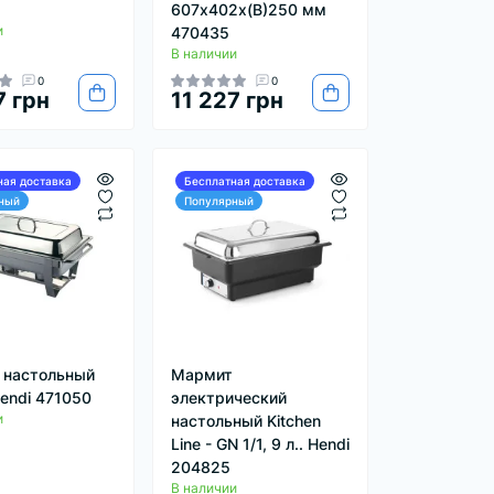
607x402x(В)250 мм
и
470435
В наличии
0
0
7 грн
11 227 грн
ная доставка
Бесплатная доставка
ный
Популярный
 настольный
Мармит
Hendi 471050
электрический
и
настольный Kitchen
Line - GN 1/1, 9 л.. Hendi
204825
В наличии