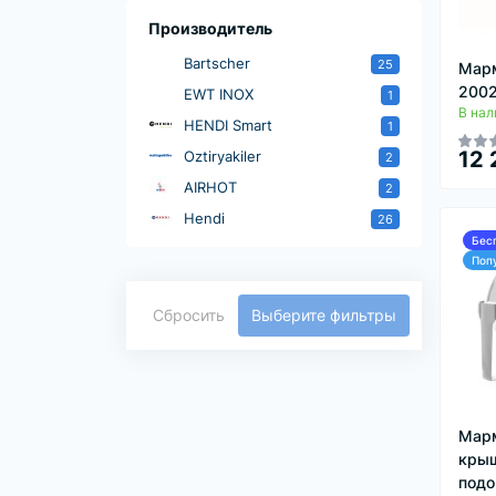
Производитель
Bartscher
25
Марм
200
EWT INOX
1
В нал
HENDI Smart
1
12 
Oztiryakiler
2
AIRHOT
2
Hendi
26
Бес
Поп
Сбросить
Выберите фильтры
Марм
крыш
подо