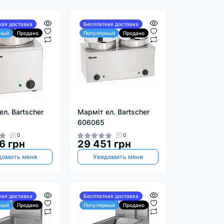
ная доставка
Бесплатная доставка
ный
Продано
Популярный
Продано
ел. Bartscher
Марміт ел. Bartscher
606065
0
0
6 грн
29 451 грн
домить меня
Уведомить меня
ная доставка
Бесплатная доставка
ный
Продано
Популярный
Продано