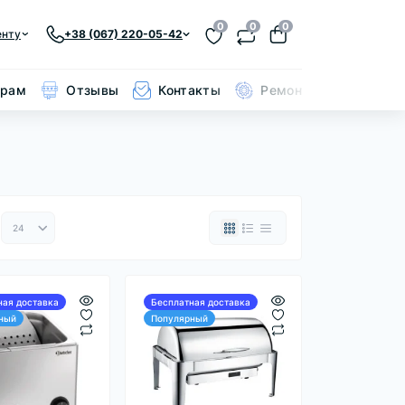
0
0
0
енту
+38 (067) 220-05-42
ерам
Отзывы
Контакты
Ремонт кольчуги
ная доставка
Бесплатная доставка
ный
Популярный