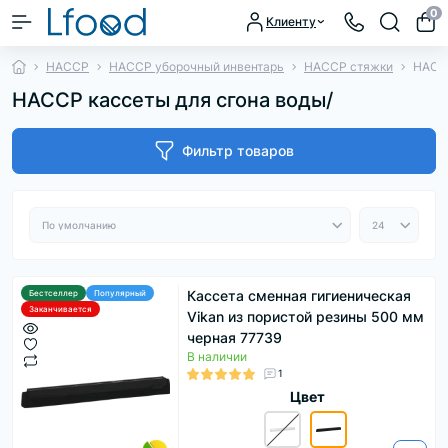
0
Клиенту
HACCP
HACCP уборочный инвентарь
HACCP стяжки
HACCP
HACCP кассеты для сгона воды/
Фильтр товаров
Кассета сменная гигиеническая
Бестселлер
Популярный
Заканчивается
Vikan из пористой резины 500 мм
черная 77739
В наличии
1
Цвет