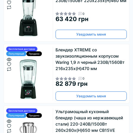
230В/1500Вт 220x235x(H)460 мм
0
63 420 грн
Уведомить меня
Блендер XTREME со
Бесплатная доставка
Популярный
Продано
звукоизоляционным корпусом
Waring 1,9 л черный 230В/1560Вт
216x235x(H)470 мм
0
82 879 грн
Уведомить меня
Ультрамощный кухонный
Бесплатная доставка
Популярный
Продано
блендер (чаша из нержавеющей
стали) 220-240В/1500Вт
260x260x(H)650 мм CB15VE