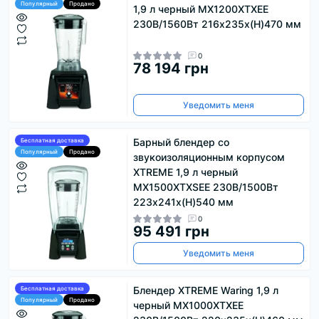
Популярный
Продано
1,9 л черный MX1200XTXEE
230В/1560Вт 216x235x(H)470 мм
0
78 194 грн
Уведомить меня
Барный блендер со
Бесплатная доставка
Популярный
Продано
звукоизоляционным корпусом
XTREME 1,9 л черный
MX1500XTXSEE 230В/1500Вт
223x241x(H)540 мм
0
95 491 грн
Уведомить меня
Блендер XTREME Waring 1,9 л
Бесплатная доставка
Популярный
Продано
черный MX1000XTXEE