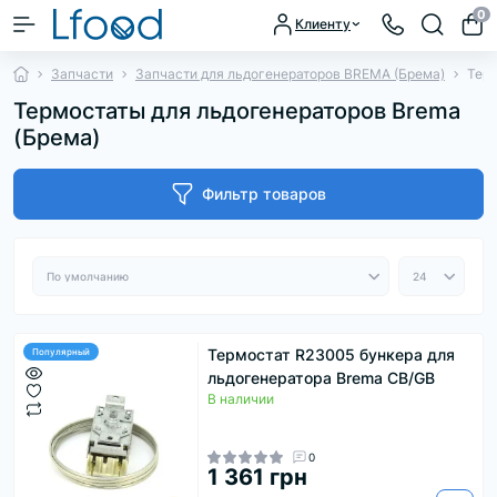
0
Клиенту
Запчасти
Запчасти для льдогенераторов BREMA (Брема)
Терм
Термостаты для льдогенераторов Brema
(Брема)
Фильтр товаров
Термостат R23005 бункера для
Популярный
льдогенератора Brema CB/GB
В наличии
0
1 361 грн