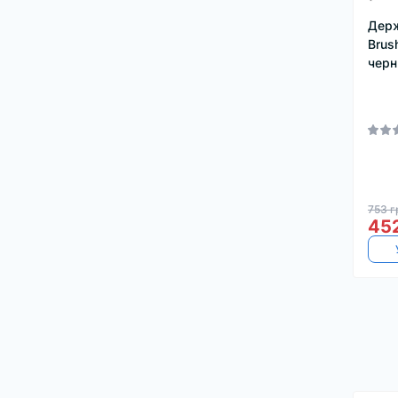
Держ
Brus
черн
753 г
452