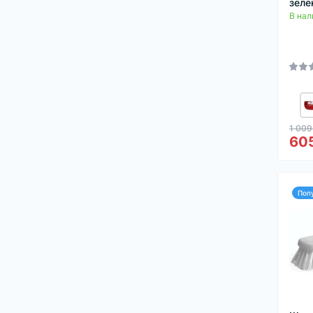
зелё
В нал
1 009
605
Поп