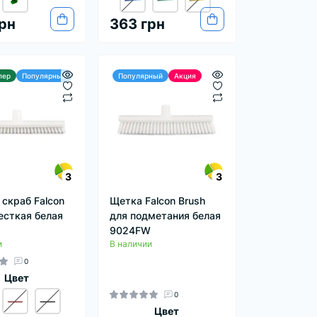
рн
363 грн
лер
Популярный
Популярный
Акция
3
3
 скраб Falcon
Щетка Falcon Brush
есткая белая
для подметания белая
9024FW
и
В наличии
0
Цвет
0
Цвет