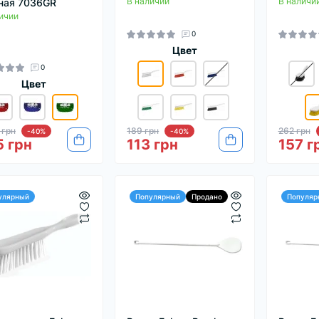
В наличии
В наличи
ная 7036GR
ичии
0
Цвет
0
Цвет
 грн
189 грн
262 грн
-40%
-40%
 грн
113 грн
157 г
улярный
Популярный
Продано
Популяр