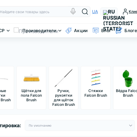
RU
UA
Кли
CP
Производители
Акции
Блог
Блог
ные
Щётки для
Ручки,
Стяжки
Вёдра Falc
тки
пола Falcon
рукоятки
Falcon Brush
Brush
 Brush
Brush
для щёток
Falcon Brush
тировка: