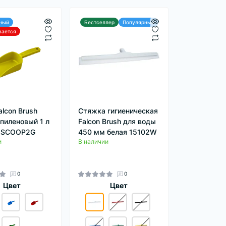
ный
Бестселлер
Популярный
вается
alcon Brush
Стяжка гигиеническая
пиленовый 1 л
Falcon Brush для воды
 SCOOP2G
450 мм белая 15102W
и
В наличии
0
0
Цвет
Цвет