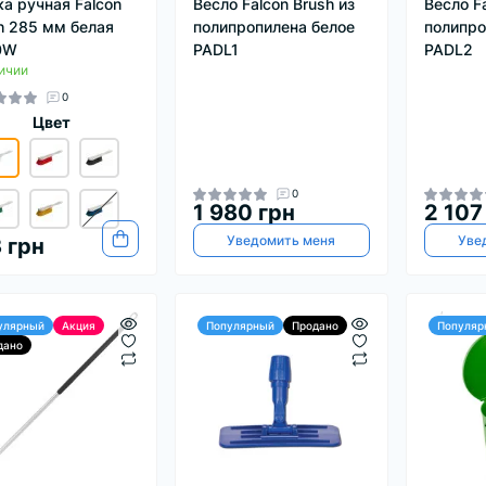
а ручная Falcon
Весло Falcon Brush из
Весло Fa
h 285 мм белая
полипропилена белое
полипро
0W
PADL1
PADL2
ичии
0
Цвет
0
1 980 грн
2 107
Уведомить меня
Уве
 грн
улярный
Акция
Популярный
Продано
Популяр
дано