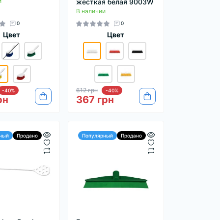
и
жесткая белая 9003W
В наличии
0
0
Цвет
Цвет
612 грн
-40%
-40%
рн
367 грн
ный
Продано
Популярный
Продано