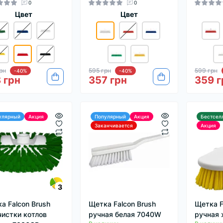
0
0
Цвет
Цвет
рн
595 грн
599 грн
-40%
-40%
 грн
357 грн
359 г
улярный
Акция
Популярный
Акция
Бестсел
Заканчивается
Акция
3
а Falcon Brush
Щетка Falcon Brush
Щетка F
чистки котлов
ручная белая 7040W
ручная 