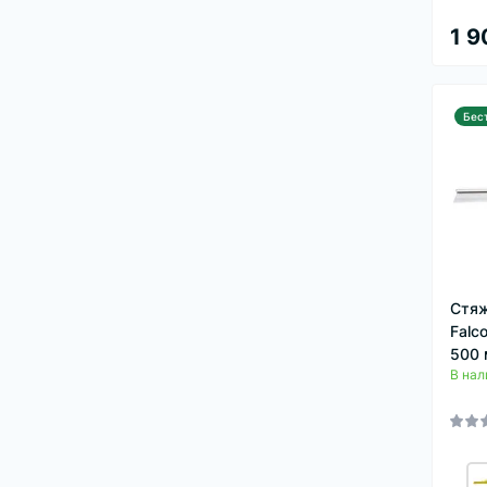
1 9
Бес
Стяж
Falc
500 
В нал