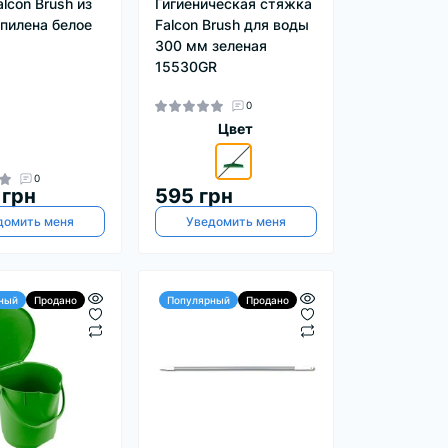
lcon Brush из
Гигиеническая стяжка
пилена белое
Falcon Brush для воды
300 мм зеленая
15530GR
0
Цвет
0
 грн
595 грн
домить меня
Уведомить меня
ный
Продано
Популярный
Продано