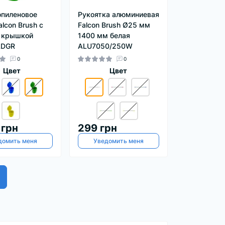
пиленовое
Рукоятка алюминиевая
lcon Brush с
Falcon Brush Ø25 мм
 крышкой
1400 мм белая
LDGR
ALU7050/250W
0
0
Цвет
Цвет
 грн
299 грн
домить меня
Уведомить меня