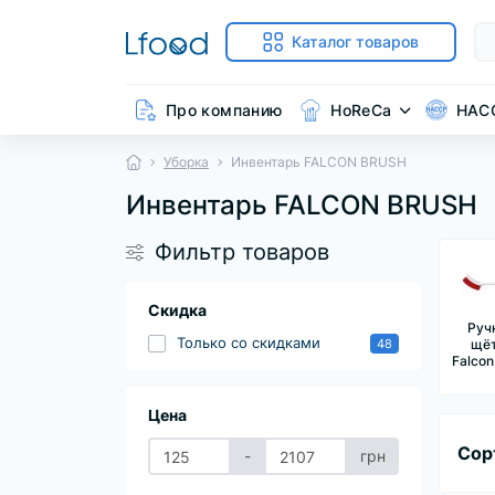
Каталог товаров
Про компанию
HoReCa
HAC
Уборка
Инвентарь FALCON BRUSH
Инвентарь FALCON BRUSH
Фильтр товаров
Скидка
Руч
Только со cкидками
48
щё
Falcon
Цена
Сор
-
грн