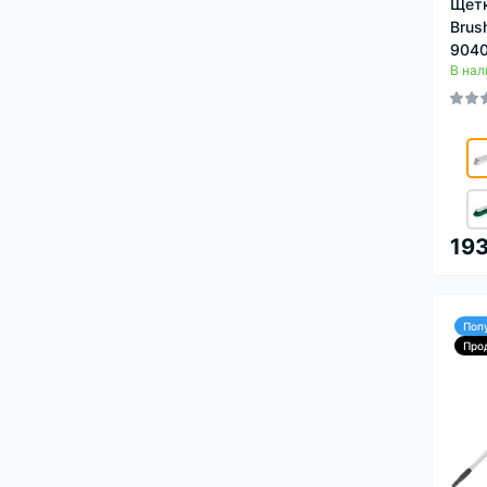
Щетк
Brus
904
В нал
193
Поп
Про