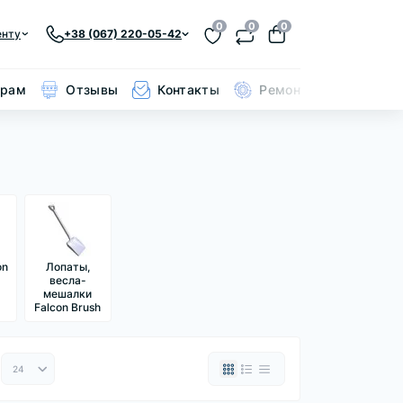
0
0
0
енту
+38 (067) 220-05-42
ерам
Отзывы
Контакты
Ремонт кольчуги
on
Лопаты,
весла-
мешалки
Falcon Brush