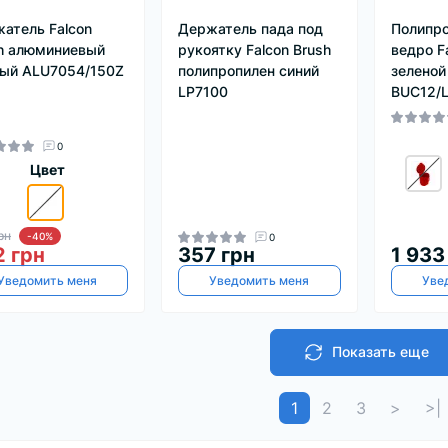
атель Falcon
Держатель пада под
Полипро
h алюминиевый
рукоятку Falcon Brush
ведро Fa
ый ALU7054/150Z
полипропилен синий
зеленой
LP7100
BUC12/
0
Цвет
рн
-40%
0
 грн
357 грн
1 933
Уведомить меня
Уведомить меня
Уве
Показать еще
1
2
3
>
>|