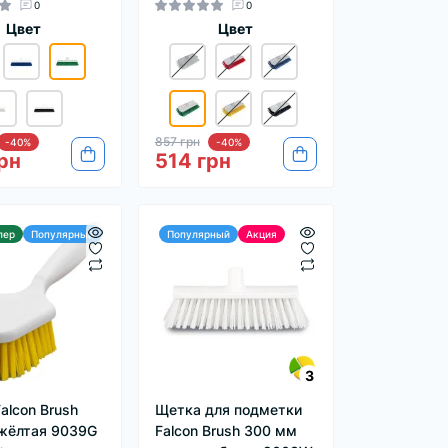
0
0
Цвет
Цвет
857 грн
-40%
-40%
рн
514 грн
лер
Популярный
Популярный
Акция
3
alcon Brush
Щетка для подметки
жёлтая 9039G
Falcon Brush 300 мм