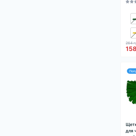
264 г
158
Поп
Щетк
для 