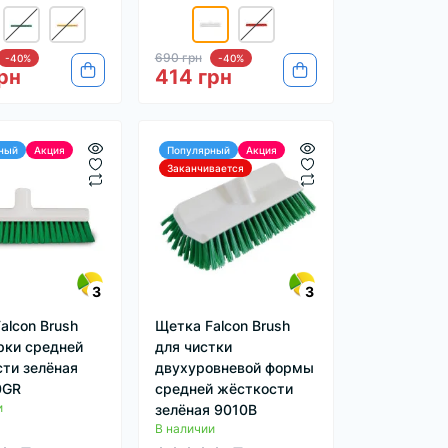
690 грн
-40%
-40%
рн
414 грн
ный
Акция
Популярный
Акция
Заканчивается
3
3
alcon Brush
Щетка Falcon Brush
рки средней
для чистки
ти зелёная
двухуровневой формы
0GR
средней жёсткости
и
зелёная 9010B
В наличии