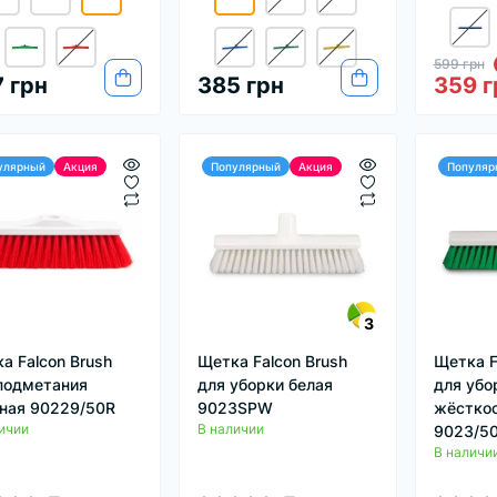
599 грн
 грн
385 грн
359 г
улярный
Акция
Популярный
Акция
Популяр
3
а Falcon Brush
Щетка Falcon Brush
Щетка F
подметания
для уборки белая
для убо
ная 90229/50R
9023SPW
жёсткос
ичии
В наличии
9023/5
В наличи