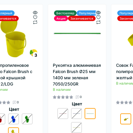
улярный
Бестселлер
Популярный
Популяр
анчивается
Акция
Заканчивается
Заканчи
3
пропиленовое
Рукоятка алюминиевая
Совок F
о Falcon Brush с
Falcon Brush Ø25 мм
полипро
ой крышкой
1400 мм зеленая
желтый
В наличи
12/LDG
7050/250GR
ичии
В наличии
0
0
Цвет
Цвет