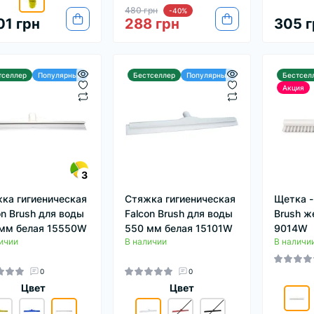
480 грн
-40%
01 грн
288 грн
305 г
тселлер
Популярный
Бестселлер
Популярный
Бестсел
Акция
3
ка гигиеническая
Стяжка гигиеническая
Щетка -
on Brush для воды
Falcon Brush для воды
Brush ж
мм белая 15550W
550 мм белая 15101W
9014W
ичии
В наличии
В наличи
0
0
Цвет
Цвет