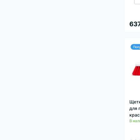
637
Поп
Щетк
для 
крас
В нал