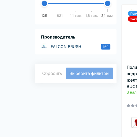
Поп
125
621
1,1 тыс.
1,6 тыс.
2,1 тыс.
Зак
Производитель
FALCON BRUSH
169
Поли
Сбросить
Выберите фильтры
ведр
желт
BUC
В нал