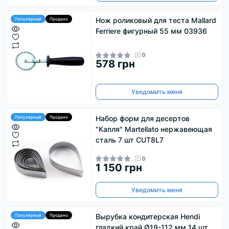
Нож роликовый для теста Mallard
Популярный
Продано
Ferriere фигурный 55 мм 03936
0
578 грн
Уведомить меня
Набор форм для десертов
Популярный
Продано
"Капля" Martellato нержавеющая
сталь 7 шт CUT8L7
0
1 150 грн
Уведомить меня
Вырубка кондитерская Hendi
Популярный
Продано
гладкий край Ø19-112 мм 14 шт