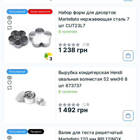
Набор форм для десертов
Популярный
Заканчивается
Martellato нержавеющая сталь 7
шт CUT23L7
В наличии
0
1 238 грн
3
Вырубка кондитерская Hendi
Популярный
овальная волнистая 52 мм(H) 8
шт 673737
В наличии
0
1 492 грн
Валик для теста решетчатый
Популярный
Продано
Martellato 120 мм RPL12INOX