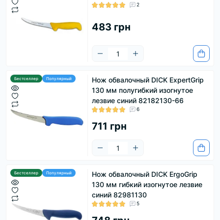
2
483 грн
Нож обвалочный DICK ExpertGrip
Бестселлер
Популярный
130 мм полугибкий изогнутое
лезвие синий 82182130-66
6
711 грн
Нож обвалочный DICK ErgoGrip
Бестселлер
Популярный
130 мм гибкий изогнутое лезвие
синий 82981130
5