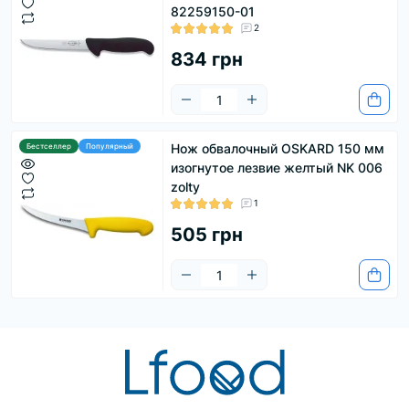
82259150-01
2
834 грн
Нож обвалочный OSKARD 150 мм
Бестселлер
Популярный
изогнутое лезвие желтый NK 006
zolty
1
505 грн