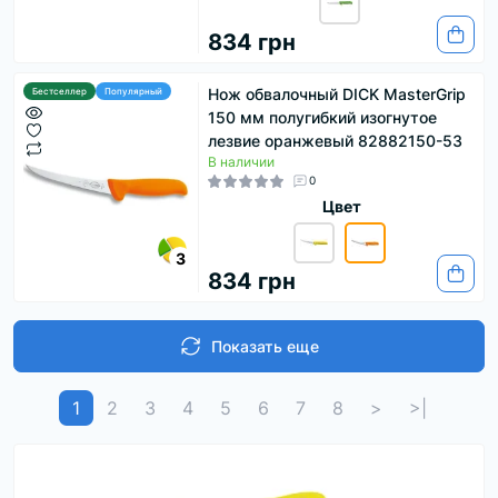
834 грн
Нож обвалочный DICK MasterGrip
Бестселлер
Популярный
150 мм полугибкий изогнутое
лезвие оранжевый 82882150-53
В наличии
0
Цвет
3
834 грн
Показать еще
1
2
3
4
5
6
7
8
>
>|