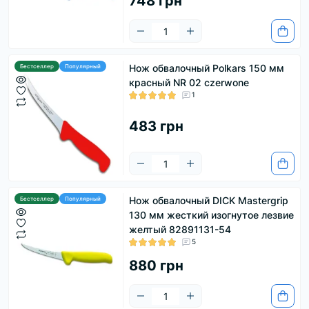
748 грн
Нож обвалочный Polkars 150 мм
Бестселлер
Популярный
красный NR 02 czerwone
1
483 грн
Нож обвалочный DICK Mastergrip
Бестселлер
Популярный
130 мм жесткий изогнутое лезвие
желтый 82891131-54
5
880 грн