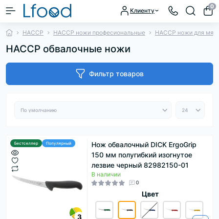
0
Клиенту
HACCP
HACCP ножи професиональные
HACCP ножи для мяс
HACCP обвалочные ножи
Фильтр товаров
Нож обвалочный DICK ErgoGrip
Бестселлер
Популярный
150 мм полугибкий изогнутое
лезвие черный 82982150-01
В наличии
0
Цвет
3