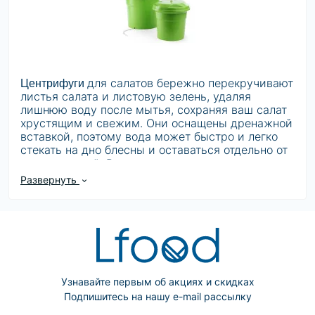
для салатов бережно перекручивают
Центрифуги 
листья салата и листовую зелень, удаляя
лишнюю воду после мытья, сохраняя ваш салат
хрустящим и свежим. Они оснащены дренажной
вставкой, поэтому вода может быстро и легко
стекать на дно блесны и оставаться отдельно от
ваших овощей. Рукоятка на ручных
коммерческих сушилках для салата помогает
Развернуть
вращать вставку столько, сколько необходимо,
пока вы не удалите воду.
Выберите из различных размеров сушилки,
чтобы вместить несколько кочанов салата за раз.
Некоторые из наших центрифуг для салата
Узнавайте первым об акциях и скидках
поставляются со шлангами на дне, чтобы вы
Подпишитесь на нашу e-mail рассылку
могли сливать воду и предотвращать повторное
замачивание салата. В дополнение к ручным