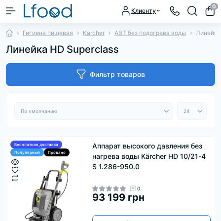
0
Клиенту
Гигиена пищевая
Kärcher
АВТ без подогрева воды
Линейка
Линейка HD Superclass
Фильтр товаров
Аппарат высокого давления без
Бесплатная доставка
Популярный
Продано
нагрева воды Kärcher HD 10/21-4
S 1.286-950.0
0
93 199 грн