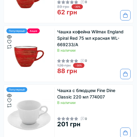
0
89 грн
-30%
62 грн
Чашка кофейна Wilmax England
Популярный
Акция
Spiral Red 75 мл красная WL-
669233/A
В наличии
0
126 грн
-30%
88 грн
Чашка с блюдцем Fine Dine
Популярный
Classic 220 мл 774007
В наличии
0
201 грн