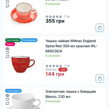
В наличии
0
355 грн
Чашка чайная Wilmax England
Бестселлер
Популярный
Акция
Spiral Red 300 мл красная WL-
669236/A
В наличии
0
205 грн
-30%
144 грн
Элегантная чашка с блюдцем
Популярный
Bianco, 230 мл
В наличии