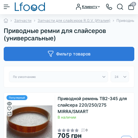
0
Клиенту
Запчасти
Запчасти для слайсеров R.G.V. (Италия)
Приводные 
Приводные ремни для слайсеров
(универсальные)
Фильтр товаров
Приводной ремень ТВ2-345 для
Популярный
слайсера 220/250/275
MIRRA/SMART
В наличии
0
705 грн