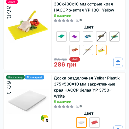
Акция
300х400х10 мм острые края
HACCP желтая YP 1301 Yellow
В наличии
0
Цвет
358 грн
-20%
286 грн
Доска разделочная Yelkar Plastik
Бестселлер
Популярный
375x500x10 мм закругленные
края HACCP белая YP 3750-1
White
В наличии
0
Цвет
3