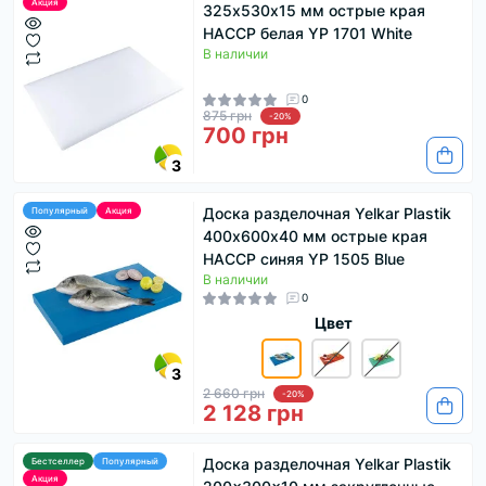
Акция
325х530х15 мм острые края
HACCP белая YP 1701 White
В наличии
0
875 грн
-20%
700 грн
3
Доска разделочная Yelkar Plastik
Популярный
Акция
400х600х40 мм острые края
HACCP синяя YP 1505 Blue
В наличии
0
Цвет
3
2 660 грн
-20%
2 128 грн
Доска разделочная Yelkar Plastik
Бестселлер
Популярный
Акция