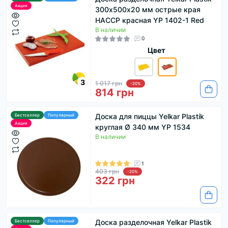
Акция
300х500х20 мм острые края
HACCP красная YP 1402-1 Red
В наличии
0
Цвет
3
1 017 грн
-20%
814 грн
Доска для пиццы Yelkar Plastik
Бестселлер
Популярный
Акция
круглая Ø 340 мм YP 1534
В наличии
1
403 грн
-20%
322 грн
Доска разделочная Yelkar Plastik
Бестселлер
Популярный