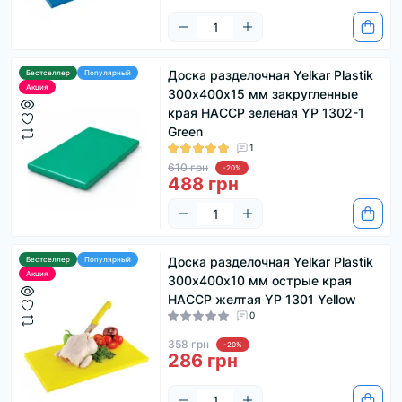
позволяют безопасно хранить доски и
поддерживать их качество. Чтобы пополнить
свой запас кухонного инвентаря для
приготовления пищи, обязательно просмотрите
Доска разделочная Yelkar Plastik
Бестселлер
Популярный
наши миски для смешивания, кухонные
Акция
300х400х15 мм закругленные
столовые приборы и кухонные перчатки.
края HACCP зеленая YP 1302-1
Green
1
610 грн
-20%
488 грн
Доска разделочная Yelkar Plastik
Бестселлер
Популярный
Акция
300х400х10 мм острые края
HACCP желтая YP 1301 Yellow
0
358 грн
-20%
286 грн