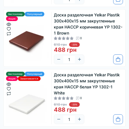
Доска разделочная Yelkar Plastik
Бестселлер
Популярный
Акция
300х400х15 мм закругленные
края HACCP коричневая YP 1302-
1 Brown
0
610 грн
-20%
488 грн
Доска разделочная Yelkar Plastik
Бестселлер
Популярный
Акция
Заканчивается
300х400х15 мм закругленные
края HACCP белая YP 1302-1
White
0
610 грн
-20%
488 грн