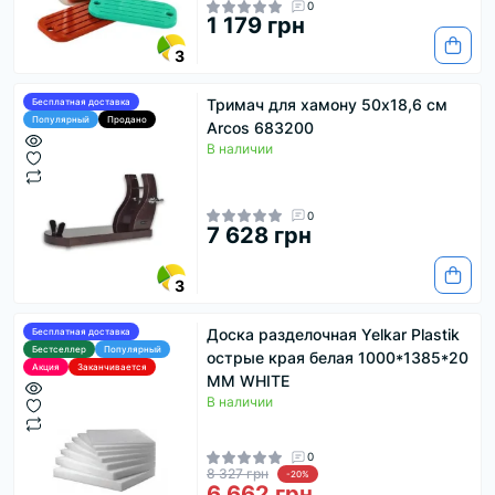
0
1 179 грн
3
Тримач для хамону 50x18,6 см
Бесплатная доставка
Популярный
Продано
Arcos 683200
В наличии
0
7 628 грн
3
Доска разделочная Yelkar Plastik
Бесплатная доставка
Бестселлер
Популярный
острые края белая 1000*1385*20
Акция
Заканчивается
MM WHITE
В наличии
0
8 327 грн
-20%
6 662 грн