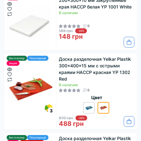
200x300x10 мм закругленные
края HACCP белая YP 1001 White
В наличии
0
185 грн
-20%
148 грн
Доска разделочная Yelkar Plastik
Бестселлер
Популярный
Акция
300x400x15 мм с острыми
краями HACCP красная YP 1302
Red
В наличии
0
Цвет
3
610 грн
-20%
488 грн
Доска разделочная Yelkar Plastik
Бестселлер
Популярный