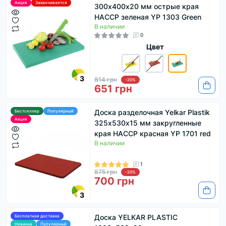
Акция
Заканчивается
300х400х20 мм острые края
HACCP зеленая YP 1303 Green
В наличии
0
Цвет
3
814 грн
-20%
651 грн
Доска разделочная Yelkar Plastik
Бестселлер
Популярный
Акция
325х530х15 мм закругленные
края HACCP красная YP 1701 red
В наличии
1
875 грн
-20%
700 грн
3
Доска YELKAR PLASTIC
Бесплатная доставка
Новинка
Популярный