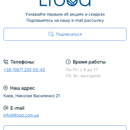
пищевая промышленность, сельское хозяйство,
промышленные цеха, автомойки,
Узнавайте первым об акциях и скидках
автомастерские, строительство. Они оберегают
Подпишитесь на нашу e-mail рассылку
шланги от повреждений, а также гарантируют
безопасное использование согласно
Подписаться
международным стандартам и нормам.
Особенность использования заключается в том,
что катушки можно использовать не только на
Телефоны:
Время работы
стационарном рабочем месте, но и при
+38 (067) 220-05-42
Пн-Пт: с 8 до 17
необходимости монтировать на переездную
Сб, Вс: выходной
технику.
Наш адрес
Киев, Николая Василенко 21
Виды катушек для шлангов
E-mail
info@lfood.com.ua
Намоточные барабаны отличаются между собой
по назначению, ведь бывают для: