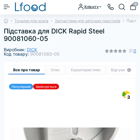
0
Клієнту
Точилки для ножів
Запчастини для заточних пристроїв
Підста
Підставка для DICK Rapid Steel
90081060-05
Виробник:
DICK
0
Код товару:
90081060-05
Все про товар
Опис
Характеристики
Відгуки
0
Популярний
Закінчується
3