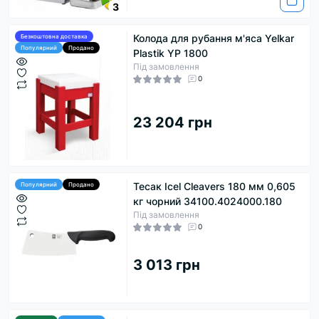
3
Колода для рубання м'яса Yelkar
Безкоштовна доставка
Популярний
Продано
Plastik YP 1800
Під замовлення
0
23 204 грн
Тесак Icel Cleavers 180 мм 0,605
Популярний
Продано
кг чорний 34100.4024000.180
Під замовлення
0
3 013 грн