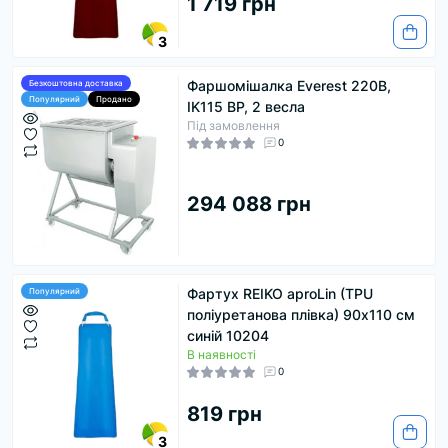
1 719 грн
3
Фаршомішалка Everest 220В,
Безкоштовна доставка
Популярний
Продано
IK115 BP, 2 весла
Під замовлення
0
294 088 грн
Фартух REIKO aproLin (TPU
Популярний
поліуретанова плівка) 90х110 см
синій 10204
В наявності
0
819 грн
3