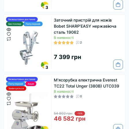
3
Заточний пристрій для ножів
Безкоштовна доставка
Бестселер
Популярний
Bobet SHARP’EASY нержавіюча
сталь 19062
В наявності
2
7 399 грн
3
М'ясорубка електрична Everest
Безкоштовна доставка
Популярний
Акція
TC22 Total Unger (380В) UTC039
Закінчується
В наявності
0
54 802 грн
-15%
46 582 грн