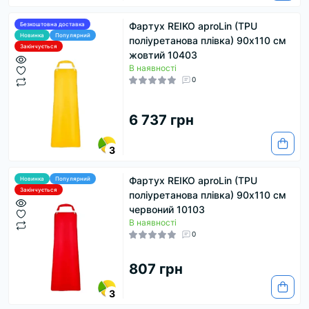
Фартух REIKO aproLin (TPU
Безкоштовна доставка
Новинка
Популярний
поліуретанова плівка) 90х110 см
Закінчується
жовтий 10403
В наявності
0
6 737 грн
3
Фартух REIKO aproLin (TPU
Новинка
Популярний
Закінчується
поліуретанова плівка) 90х110 см
червоний 10103
В наявності
0
807 грн
3