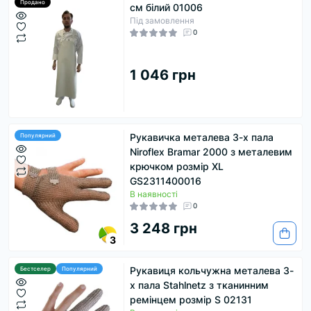
Продано
см білий 01006
Під замовлення
0
1 046 грн
Рукавичка металева 3-х пала
Популярний
Niroflex Bramar 2000 з металевим
крючком розмір XL
GS2311400016
В наявності
0
3 248 грн
3
Рукавиця кольчужна металева 3-
Бестселер
Популярний
х пала Stahlnetz з тканинним
ремінцем розмір S 02131