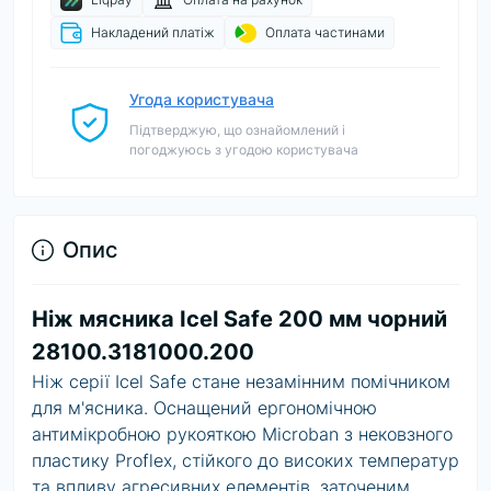
Накладений платіж
Оплата частинами
Угода користувача
Підтверджую, що ознайомлений і
погоджуюсь з угодою користувача
Опис
Ніж мясника Icel Safe 200 мм чорний
28100.3181000.200
Ніж серії
Icel Safe
стане незамінним помічником
для м'ясника. Оснащений ергономічною
антимікробною рукояткою Microban з нековзного
пластику Proflex, стійкого до високих температур
та впливу агресивних елементів, заточеним