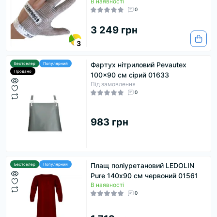
В наявності
0
3 249 грн
3
Фартух нітриловий Pevautex
Бестселер
Популярний
Продано
100x90 см сірий 01633
Під замовлення
0
983 грн
Плащ поліуретановий LEDOLIN
Бестселер
Популярний
Pure 140х90 см червоний 01561
В наявності
0