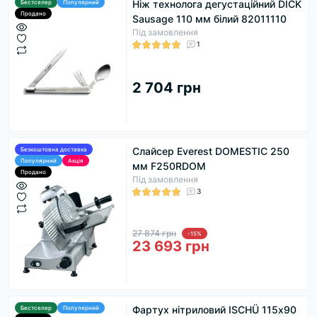
Ніж технолога дегустаційний DICK
Бестселер
Популярний
Продано
Sausage 110 мм білий 82011110
Під замовлення
1
2 704 грн
Слайсер Everest DOMESTIC 250
Безкоштовна доставка
Популярний
Акція
мм F250RDOM
Продано
Під замовлення
3
27 874 грн
-15%
23 693 грн
Фартух нітриловий ISCHÜ 115х90
Бестселер
Популярний