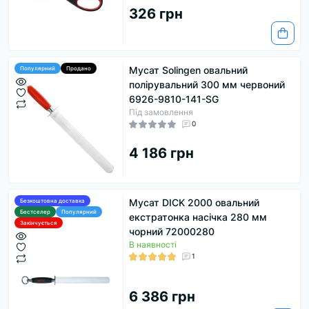
326 грн
Мусат Solingen овальний
Популярний
Продано
полірувальний 300 мм червоний
6926-9810-141-SG
Під замовлення
0
4 186 грн
Мусат DICK 2000 овальний
Безкоштовна доставка
Бестселер
Популярний
екстратонка насічка 280 мм
Закінчується
чорний 72000280
В наявності
1
6 386 грн