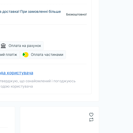
 доставка! При замовленні більше
Безкоштовно!
Оплата на рахунок
ий платіж
Оплата частинами
ода користувача
тверджую, що ознайомлений і погоджуюсь
годою користувача