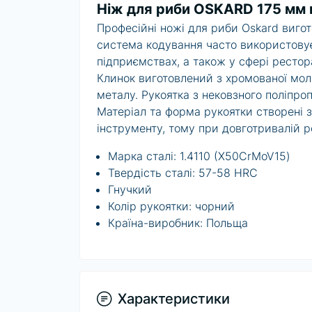
Ніж для риби OSKARD 175 мм 
Професійні ножі для риби
Oskard
вигот
система кодування часто використовує
підприємствах, а також у сфері рестор
Клинок виготовлений з хромованої молі
металу
.
Рукоятка з нековзного поліпро
Матеріал та форма рукоятки створені 
інструменту, тому при довготривалій р
Марка сталі:
1.4110 (
X
50
CrMoV
15)
Твердість сталі: 57-58 HRC
Гнучкий
Колір рукоятки: чорний
Країна-виробник: Польща
Характеристики