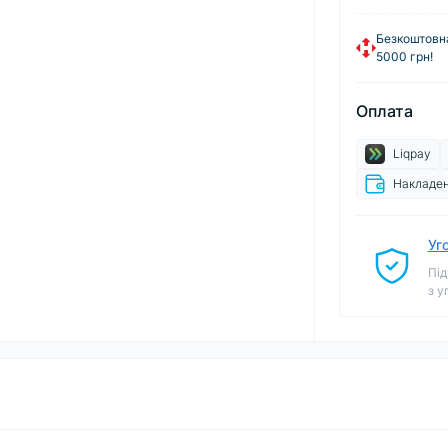
Безкоштовна
5000 грн!
Оплата
Liqpay
Накладен
Уг
Під
з у