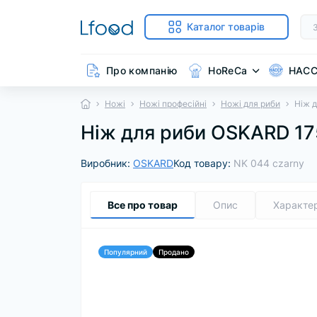
Каталог товарів
Про компанію
HoReCa
HAC
Ножі
Ножі професійні
Ножі для риби
Ніж 
Ніж для риби OSKARD 17
Виробник:
OSKARD
Код товару:
NK 044 czarny
Все про товар
Опис
Характе
Популярний
Продано