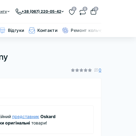
0
0
0
єнту
+38 (067) 220-05-42
Відгуки
Контакти
Ремонт кольчуги
ny
0
ійний
представник
Oskard
ки оригінальні
товари!