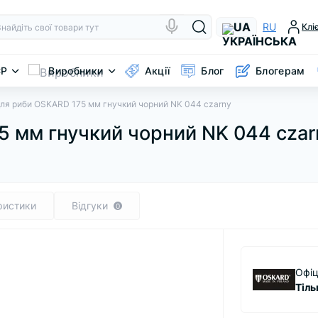
UA
RU
Клі
CP
Виробники
Акції
Блог
Блогерам
для риби OSKARD 175 мм гнучкий чорний NK 044 czarny
5 мм гнучкий чорний NK 044 czar
ристики
Відгуки
0
Офіц
Тіль