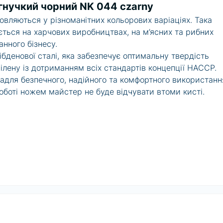
гнучкий чорний NK 044 czarny
овляються у різноманітних кольорових варіаціях. Така
ться на харчових виробництвах, на м’ясних та рибних
анного бізнесу.
бденової сталі
, яка забезпечує оптимальну твердість
пілену із дотриманням всіх стандартів концепції НАССР.
задля безпечного, надійного та комфортного використанн
оботі ножем майстер не буде відчувати втоми кисті.