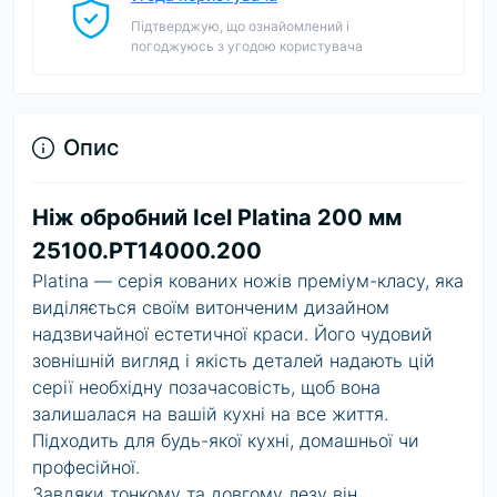
Підтверджую, що ознайомлений і
погоджуюсь з угодою користувача
Опис
Ніж обробний Icel Platina 200 мм
25100.PT14000.200
Platina — серія кованих ножів преміум-класу, яка
виділяється своїм витонченим дизайном
надзвичайної естетичної краси. Його чудовий
зовнішній вигляд і якість деталей надають цій
серії необхідну позачасовість, щоб вона
залишалася на вашій кухні на все життя.
Підходить для будь-якої кухні, домашньої чи
професійної.
Завдяки тонкому та довгому лезу він