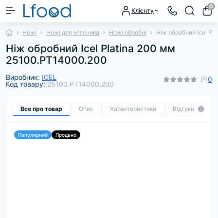
0
Клієнту
Ножі
Ножі для м'ясника
Ножі обробні
Ніж обробний Icel Pl
Ніж обробний Icel Platina 200 мм
25100.PT14000.200
Виробник:
ICEL
0
Код товару:
25100.PT14000.200
Все про товар
Опис
Характеристики
Відгуки
0
Популярний
Продано