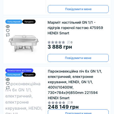
Повідомити мене
Марміт настільний GN 1/1 -
Популярний
Продано
підігрів горючої пастою 475959
HENDI Smart
0
3 888 грн
Повідомити мене
Пароконвекційна піч 6x GN 1/1,
Безкоштовна доставка
Популярний
Продано
електричний, електронне
керування, HENDI, GN 1/1,
400V/10400W,
730x784x(H)850mm 221594
HENDI Smart
0
248 149 грн
Повідомити мене