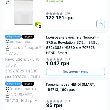
В наявності
0
122 161 грн
3
Ізольована ємність з Neopor® –
Популярний
Продано
37,5 л, Revolution, 37,5 л, 37,5 л,
532x382x(H)330 мм 707876
HENDI Smart
0
1 047 грн
Повідомити мене
Горюча паста HENDI SMART,
Популярний
Продано
194713, 160 грам.
0
95 грн