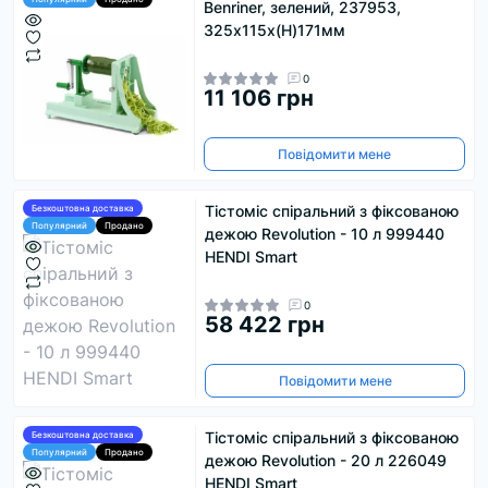
Benriner, зелений, 237953,
325x115x(H)171мм
0
11 106 грн
Повідомити мене
Тістоміс спіральний з фіксованою
Безкоштовна доставка
Популярний
Продано
дежою Revolution - 10 л 999440
HENDI Smart
0
58 422 грн
Повідомити мене
Тістоміс спіральний з фіксованою
Безкоштовна доставка
Популярний
Продано
дежою Revolution - 20 л 226049
HENDI Smart