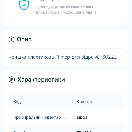
Підтверджую, що ознайомлений і
погоджуюсь з угодою користувача
Опис
Кришка пластикова Filmop для відра 4л 60222
Характеристики
Вид
Кришка
Прибиральний інвентар
відра