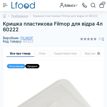
0
Клієнту
Прибирання
Кришка пластикова Filmop для відра 4л 60222
Кришка пластикова Filmop для відра 4л
60222
Виробник:
FILMOP
0
Код товару:
60222
Все про товар
Опис
Характеристики
Відгуки
0
Популярний
Продано