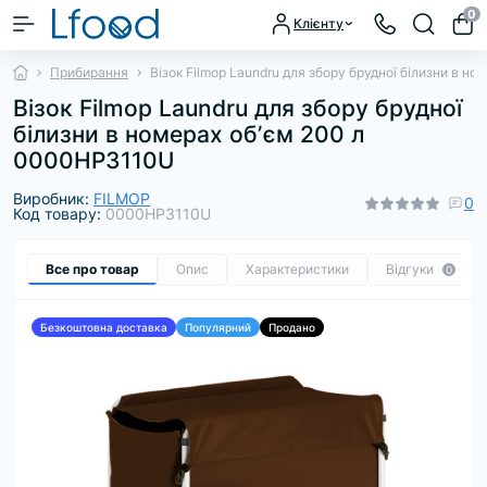
0
Клієнту
Прибирання
Візок Filmop Laundru для збору брудної білизни в 
Візок Filmop Laundru для збору брудної
білизни в номерах обʼєм 200 л
0000HP3110U
Виробник:
FILMOP
0
Код товару:
0000HP3110U
Все про товар
Опис
Характеристики
Відгуки
0
Безкоштовна доставка
Популярний
Продано