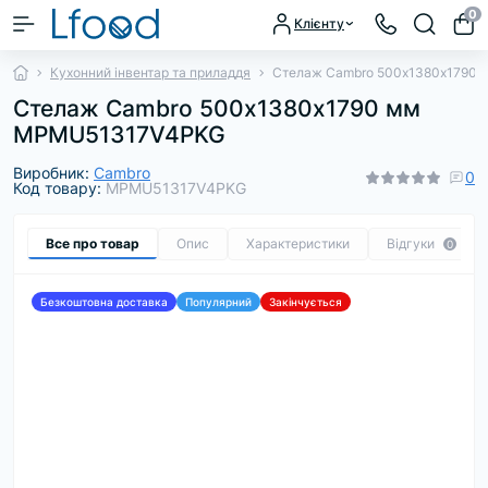
0
Клієнту
Кухонний інвентар та приладдя
Стелаж Cambro 500х1380х1790
Стелаж Cambro 500х1380х1790 мм
MPMU51317V4PKG
Виробник:
Cambro
0
Код товару:
MPMU51317V4PKG
Все про товар
Опис
Характеристики
Відгуки
0
Безкоштовна доставка
Популярний
Закінчується