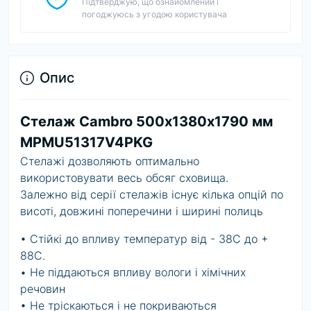
Підтверджую, що ознайомлений і
погоджуюсь з угодою користувача
Опис
Стелаж Cambro 500х1380х1790 мм
MPMU51317V4PKG
Стелажі дозволяють оптимально
використовувати весь обсяг сховища.
Залежно від серії стелажів існує кілька опцій по
висоті, довжині поперечини і ширині полиць
• Стійкі до впливу температур від - 38C до +
88C.
• Не піддаються впливу вологи і хімічних
речовин
• Не тріскаються і не покриваються