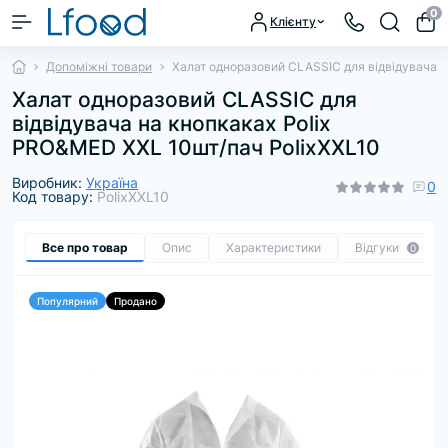
0
Клієнту
Допоміжні товари
Халат одноразовий СLASSIC для відвідувача н
Халат одноразовий СLASSIC для
відвідувача на кнопкаках Polix
PRO&MED XXL 10шт/пач PolixXXL10
Виробник:
Україна
0
Код товару:
PolixXXL10
Все про товар
Опис
Характеристики
Відгуки
0
Популярний
Продано