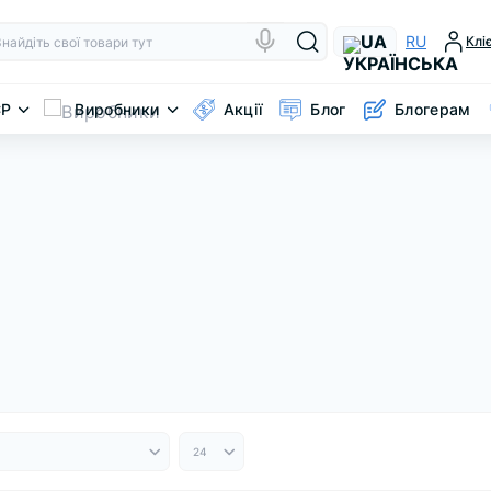
UA
RU
Клі
CP
Виробники
Акції
Блог
Блогерам