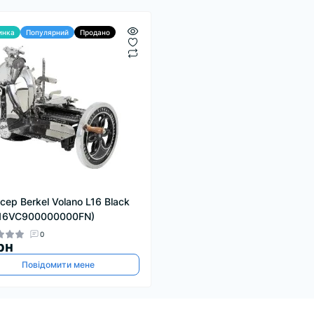
инка
Популярний
Продано
сер Berkel Volano L16 Black
16VC900000000FN)
0
рн
Повідомити мене