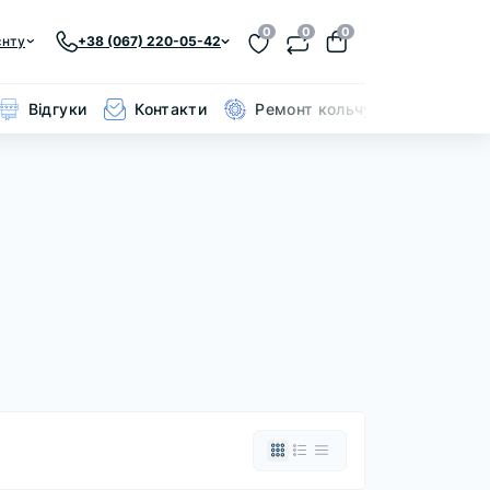
0
0
0
єнту
+38 (067) 220-05-42
Відгуки
Контакти
Ремонт кольчуги