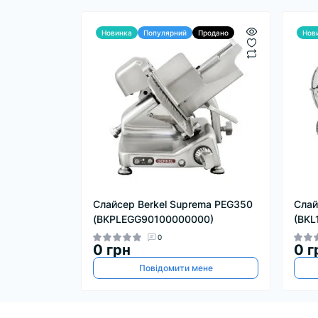
Новинка
Популярний
Продано
Нов
Слайсер Berkel Suprema PEG350
Слай
(BKPLEGG90100000000)
(BKL
0
0 грн
0 г
Повідомити мене