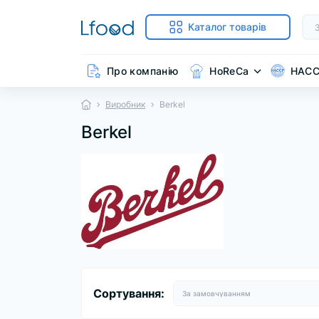
Каталог товарів
Про компанію
HoReCa
HAC
Виробник
Berkel
Berkel
Сортування: